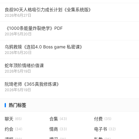
良叔90天人格吸引力成长计划《全集系统版》
2026年6月27日
《1000‮能条‬‎量‮裂炸‬‎绝学》PDF
2026年5月20日
乌鸦救赎《连招4.0 Boss game 私密课》
2026年5月20日
蛇年顶阶情绪价值课
2026年5月19日
阮琦老师《365真我修炼课》
2026年5月19日
热门标签
聊天
合集
付费
(65)
(43)
(35)
约会
情商
电子书
(34)
(33)
(32)