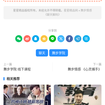
星星精品版权所有，未经允许不得转载。
星星精品网
»
舞步情感
《聊天解码》
分享到









聊天
舞步学院
上一篇
下一篇
舞步学院 线下课程
舞步情感 《心灵捕手》
相关推荐