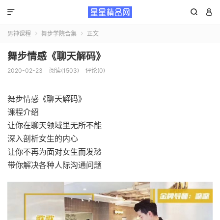



男神课程
舞步学院合集
正文


舞步情感《聊天解码》
2020-02-23
阅读(1503)
评论(0)
舞步情感《聊天解码》
课程介绍
让你在聊天领域里无所不能
深入剖析女生的内心
让你不再为面对女生而发愁
带你解决各种人际沟通问题