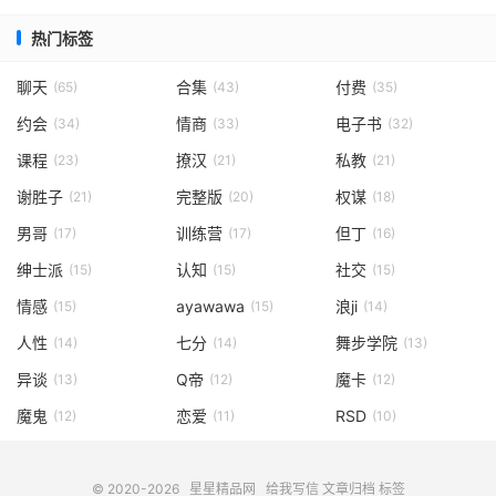
热门标签
聊天
合集
付费
(65)
(43)
(35)
约会
情商
电子书
(34)
(33)
(32)
课程
撩汉
私教
(23)
(21)
(21)
谢胜子
完整版
权谋
(21)
(20)
(18)
男哥
训练营
但丁
(17)
(17)
(16)
绅士派
认知
社交
(15)
(15)
(15)
情感
ayawawa
浪ji
(15)
(15)
(14)
人性
七分
舞步学院
(14)
(14)
(13)
异谈
Q帝
魔卡
(13)
(12)
(12)
魔鬼
恋爱
RSD
(12)
(11)
(10)
© 2020-2026
星星精品网
给我写信
文章归档
标签