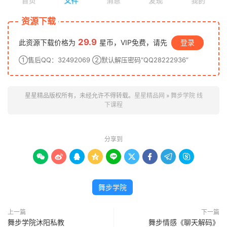
资源下载
29.9
此资源下载价格为
星币，VIP免费，请先
登录
①售后QQ：32492069 ②默认解压密码“QQ28222936”
星星精品版权所有，未经允许不得转载。
星星精品网
»
舞步学院 线
下课程
分享到









舞步学院
上一篇
下一篇
舞步学院沐阳私教
舞步情感《聊天解码》