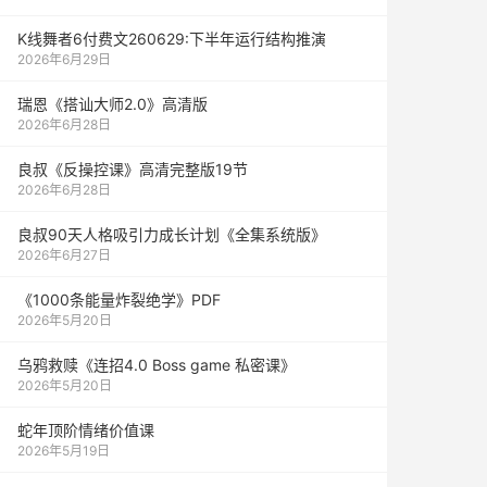
K线舞者6付费文260629:下半年运行结构推演
2026年6月29日
瑞恩《搭讪大师2.0》高清版
2026年6月28日
良叔《反操控课》高清完整版19节
2026年6月28日
良叔90天人格吸引力成长计划《全集系统版》
2026年6月27日
《1000‮能条‬‎量‮裂炸‬‎绝学》PDF
2026年5月20日
乌鸦救赎《连招4.0 Boss game 私密课》
2026年5月20日
蛇年顶阶情绪价值课
2026年5月19日