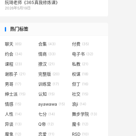
阮琦老师《365真我修炼课》
2026年5月19日
热门标签
聊天
合集
付费
(65)
(43)
(35)
约会
情商
电子书
(34)
(33)
(32)
课程
撩汉
私教
(23)
(21)
(21)
谢胜子
完整版
权谋
(21)
(20)
(18)
男哥
训练营
但丁
(17)
(17)
(16)
绅士派
认知
社交
(15)
(15)
(15)
情感
ayawawa
浪ji
(15)
(15)
(14)
人性
七分
舞步学院
(14)
(14)
(13)
异谈
Q帝
魔卡
(13)
(12)
(12)
魔鬼
恋爱
RSD
(12)
(11)
(10)