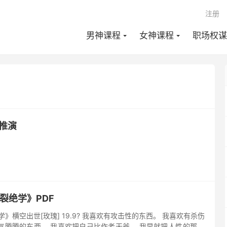
注册
男神课程
女神课程
职场权谋
构推演
《1000‮能条‬‎量‮裂炸‬‎绝学》PDF