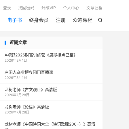

登录
找回密码
升级VIP
个人中心
文章归档
电子书
终身会员
注册
众筹课程

近期文章
A视野2026财富训练营《周期拐点已至》
2026年8月1日
左闲人商业博弈闭门直播课
2026年8月1日
龙树老师《古文观止》高清版
2026年7月28日
龙树老师《论语》高清版
2026年7月28日
龙树老师《中国诗词大全（诗词歌赋200+）》高清