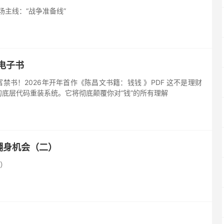
场主线：“战争准备线”
电子书
禁书！2026年开年首作《陈昌文书籍：钱钱 》PDF 这不是理财
底层代码重装系统。它将彻底颠覆你对“钱”的所有理解
翻身机会（二）
）