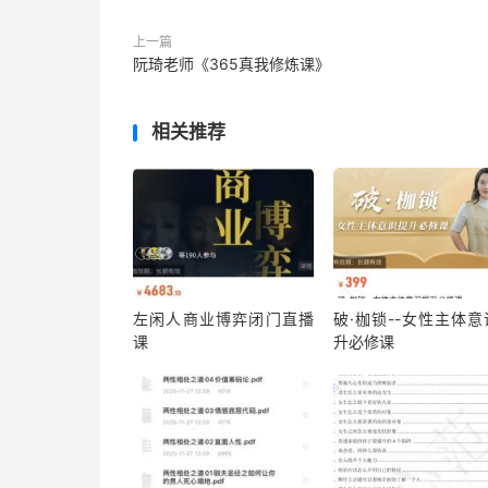
上一篇
阮琦老师《365真我修炼课》
相关推荐
左闲人商业博弈闭门直播
破·枷锁--女性主体意
课
升必修课