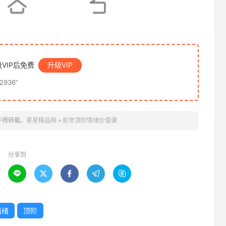
VIP后免费
升级VIP
936”
不得转载。
星星精品网
»
蛇年顶阶情绪价值课
分享到





情绪
顶阶