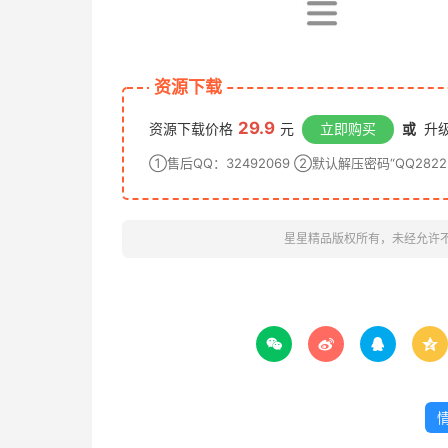
资源下载
29.9
资源下载价格
元
立即购买
或
升级
①售后QQ：32492069 ②默认解压密码“QQ28222
星星精品版权所有，未经允许



