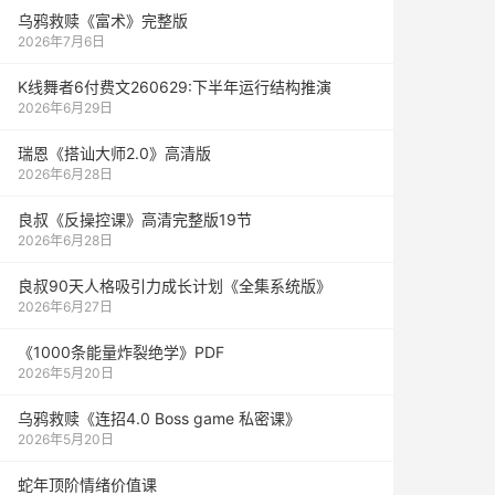
乌鸦救赎《富术》完整版
2026年7月6日
K线舞者6付费文260629:下半年运行结构推演
2026年6月29日
瑞恩《搭讪大师2.0》高清版
2026年6月28日
良叔《反操控课》高清完整版19节
2026年6月28日
良叔90天人格吸引力成长计划《全集系统版》
2026年6月27日
《1000‮能条‬‎量‮裂炸‬‎绝学》PDF
2026年5月20日
乌鸦救赎《连招4.0 Boss game 私密课》
2026年5月20日
蛇年顶阶情绪价值课