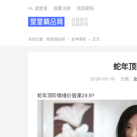
Hi, 请登录
我要注册
找回密码
自我提升
自我转变
当前位置：
星星精品网
女神课程
正文


蛇年顶
2026-05-19
分类：
蛇年顶阶情绪价值课29.9?