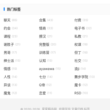
热门标签
聊天
合集
付费
(65)
(43)
(35)
约会
情商
电子书
(34)
(33)
(32)
课程
撩汉
私教
(23)
(21)
(21)
谢胜子
完整版
权谋
(21)
(20)
(18)
男哥
训练营
但丁
(17)
(17)
(16)
绅士派
认知
社交
(15)
(15)
(15)
情感
ayawawa
浪ji
(15)
(15)
(14)
人性
七分
舞步学院
(14)
(14)
(13)
异谈
Q帝
魔卡
(13)
(12)
(12)
魔鬼
恋爱
RSD
(12)
(11)
(10)
© 2020-2026
星星精品网
给我写信
文章归档
标签