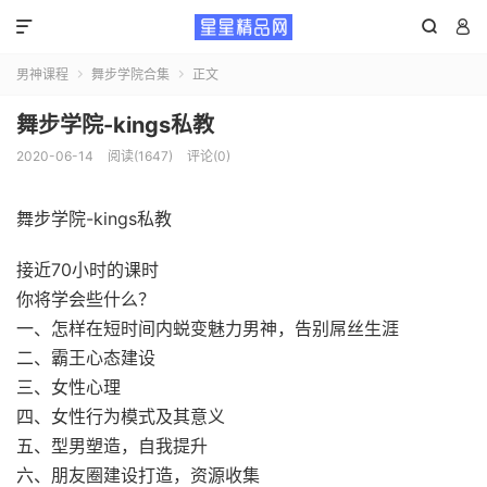



男神课程
舞步学院合集
正文


舞步学院-kings私教
2020-06-14
阅读(1647)
评论(0)
舞步学院-kings私教
接近70小时的课时
你将学会些什么？
一、怎样在短时间内蜕变魅力男神，告别屌丝生涯
二、霸王心态建设
三、女性心理
四、女性行为模式及其意义
五、型男塑造，自我提升
六、朋友圈建设打造，资源收集