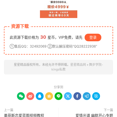
资源下载
30
此资源下载价格为
星币，VIP免费，请先
登录
①售后QQ：32492069 ②默认解压密码“QQ28222936”
星星精品版权所有，未经允许不得转载。
星星精品网
»
舞步学院-
kings私教
分享到









上一篇
下一篇
墨菲斯恋爱蓝图视频教程
爱情光谱 幽默开心专题