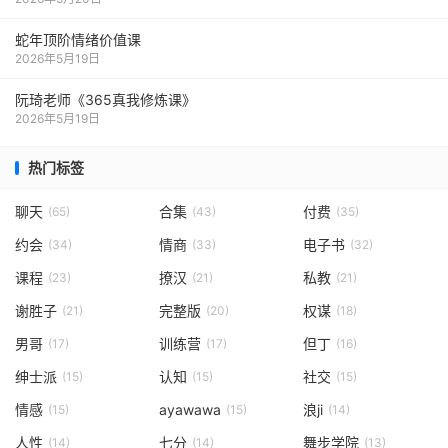
蛇年顶阶情绪价值课
2026年5月19日
阮琦老师《365真我修炼课》
2026年5月19日
热门标签
聊天
合集
付费
(65)
(43)
(35)
约会
情商
电子书
(34)
(33)
(32)
课程
撩汉
私教
(23)
(21)
(21)
谢胜子
完整版
权谋
(21)
(20)
(18)
男哥
训练营
但丁
(17)
(17)
(16)
绅士派
认知
社交
(15)
(15)
(15)
情感
ayawawa
浪ji
(15)
(15)
(14)
人性
七分
舞步学院
(14)
(14)
(13)