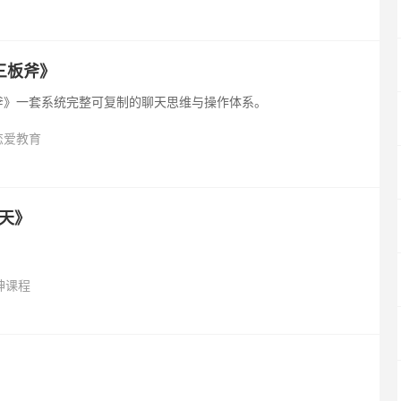
三板斧》
斧》一套系统完整可复制的聊天思维与操作体系。
恋爱教育
天》
神课程