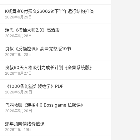
K线舞者6付费文260629:下半年运行结构推演
2026年6月29日
瑞恩《搭讪大师2.0》高清版
2026年6月28日
良叔《反操控课》高清完整版19节
2026年6月28日
良叔90天人格吸引力成长计划《全集系统版》
2026年6月27日
《1000‮能条‬‎量‮裂炸‬‎绝学》PDF
2026年5月20日
乌鸦救赎《连招4.0 Boss game 私密课》
2026年5月20日
蛇年顶阶情绪价值课
2026年5月19日