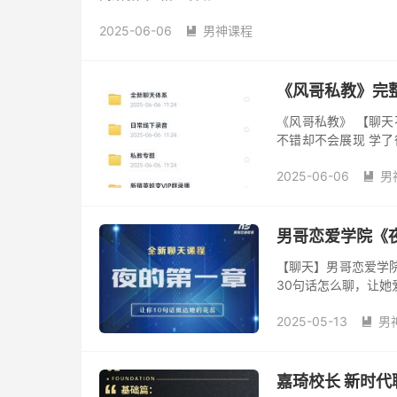
2025-06-06
男神课程

《风哥私教》完
《风哥私教》 【聊天
不错却不会展现 学了
篇：3个让女生秒回的开
2025-06-06
男

男哥恋爱学院《
【聊天】男哥恋爱学
30句话怎么聊，让她
2025-05-13
男

嘉琦校长 新时代