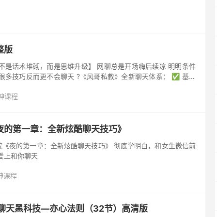
整版
不是话术堆砌，而是思维升级】 网聊总是开场嗨后续凉 明明条件
很多技巧反而更不会聊天 ?《风哥私教》全新聊天体系： ✅ 基础
场逻辑 ✅ 进阶篇：话题延伸与情绪调动的核心心法 ✅ 高...
神课程
夜的第一章：全新炫酷聊天技巧》
院《夜的第一章：全新炫酷聊天技巧》 彻底学明白，和女生微信前
爱上和你聊天
神课程
聊天黑科技—亦心法则（32节）高清版