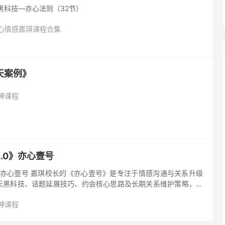
天黑科技—亦心法则（32节）
心情感嘉琪课程合集
天案例》
神课程
.0》亦心壹号
》亦心壹号 嘉琪校长的《亦心壹号》是专注于情感沟通与关系升级
天黑科技、话题延展技巧、约会核心思路及长期关系维护策略，通
掌握高效聊天法则与情感升温技巧，适用于恋爱全场景突破
神课程