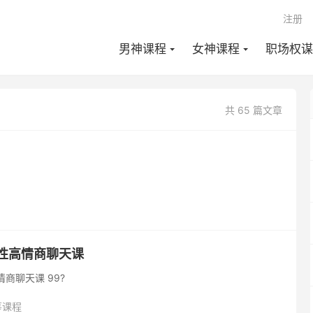
注册
男神课程
女神课程
职场权谋
共 65 篇文章
女性高情商聊天课
商聊天课 99?
筹课程