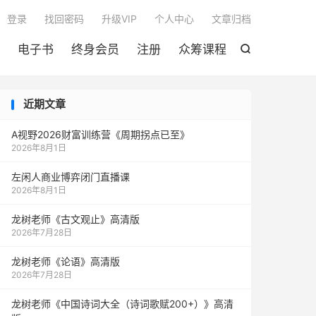

登录
找回密码
升级VIP
个人中心
文章归档
电子书
终身会员
注册
众筹课程

近期文章
A视野2026财富训练营《周期拐点已至》
2026年8月1日
左闲人商业博弈闭门直播课
2026年8月1日
龙树老师《古文观止》高清版
2026年7月28日
龙树老师《论语》高清版
2026年7月28日
龙树老师《中国诗词大全（诗词歌赋200+）》高清