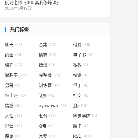
阮琦老师《365真我修炼课》
2026年5月19日
热门标签
聊天
合集
付费
(65)
(43)
(35)
约会
情商
电子书
(34)
(33)
(32)
课程
撩汉
私教
(23)
(21)
(21)
谢胜子
完整版
权谋
(21)
(20)
(18)
男哥
训练营
但丁
(17)
(17)
(16)
绅士派
认知
社交
(15)
(15)
(15)
情感
ayawawa
浪ji
(15)
(15)
(14)
人性
七分
舞步学院
(14)
(14)
(13)
异谈
Q帝
魔卡
(13)
(12)
(12)
魔鬼
恋爱
RSD
(12)
(11)
(10)