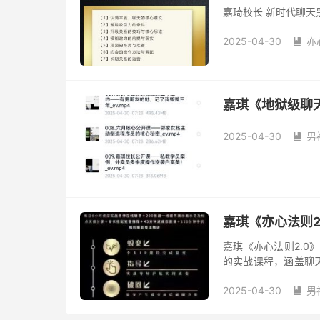
嘉琦校长 新时代聊
2025-04-30
亦

嘉琪《地狱级聊
2025-04-30
男

嘉琪《亦心法则2
嘉琪《亦心法则2.0
的实战课程，涵盖聊
过案例分析帮助学员
2025-04-30
男
