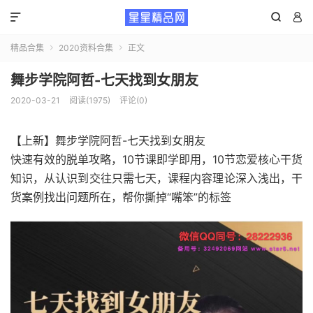



精品合集
2020资料合集
正文


舞步学院阿哲-七天找到女朋友
2020-03-21
阅读(1975)
评论(0)
【上新】舞步学院阿哲-七天找到女朋友
快速有效的脱单攻略，10节课即学即用，10节恋爱核心干货
知识，从认识到交往只需七天，课程内容理论深入浅出，干
货案例找出问题所在，帮你撕掉“嘴笨”的标签