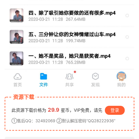
资源下载
29.9
此资源下载价格为
星币，VIP免费，请先
登录
①售后QQ：32492069 ②默认解压密码“QQ28222936”