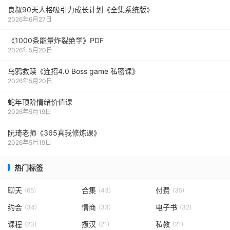
良叔90天人格吸引力成长计划《全集系统版》
2026年6月27日
《1000‮能条‬‎量‮裂炸‬‎绝学》PDF
2026年5月20日
乌鸦救赎《连招4.0 Boss game 私密课》
2026年5月20日
蛇年顶阶情绪价值课
2026年5月19日
阮琦老师《365真我修炼课》
2026年5月19日
热门标签
聊天
合集
付费
(65)
(43)
(35)
约会
情商
电子书
(34)
(33)
(32)
课程
撩汉
私教
(23)
(21)
(21)