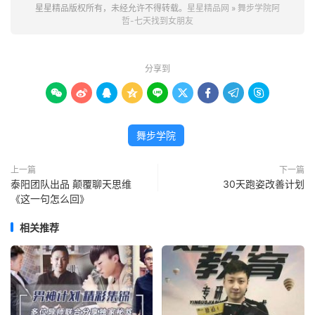
星星精品版权所有，未经允许不得转载。
星星精品网
»
舞步学院阿
哲-七天找到女朋友
分享到









舞步学院
上一篇
下一篇
泰阳团队出品 颠覆聊天思维
30天跑姿改善计划
《这一句怎么回》
相关推荐