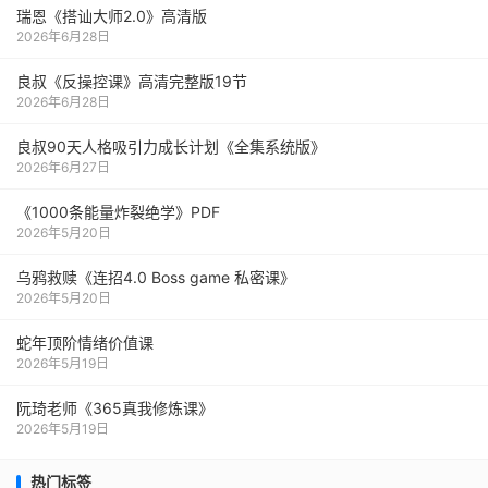
瑞恩《搭讪大师2.0》高清版
2026年6月28日
良叔《反操控课》高清完整版19节
2026年6月28日
良叔90天人格吸引力成长计划《全集系统版》
2026年6月27日
《1000‮能条‬‎量‮裂炸‬‎绝学》PDF
2026年5月20日
乌鸦救赎《连招4.0 Boss game 私密课》
2026年5月20日
蛇年顶阶情绪价值课
2026年5月19日
阮琦老师《365真我修炼课》
2026年5月19日
热门标签