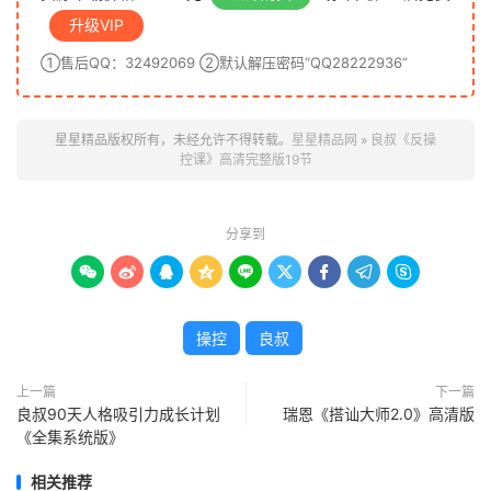
升级VIP
①售后QQ：32492069 ②默认解压密码“QQ28222936”
星星精品版权所有，未经允许不得转载。
星星精品网
»
良叔《反操
控课》高清完整版19节
分享到









操控
良叔
上一篇
下一篇
良叔90天人格吸引力成长计划
瑞恩《搭讪大师2.0》高清版
《全集系统版》
相关推荐