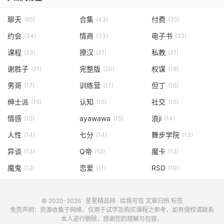
聊天
合集
付费
(65)
(43)
(35)
约会
情商
电子书
(34)
(33)
(32)
课程
撩汉
私教
(23)
(21)
(21)
谢胜子
完整版
权谋
(21)
(20)
(18)
男哥
训练营
但丁
(17)
(17)
(16)
绅士派
认知
社交
(15)
(15)
(15)
情感
ayawawa
浪ji
(15)
(15)
(14)
人性
七分
舞步学院
(14)
(14)
(13)
异谈
Q帝
魔卡
(13)
(12)
(12)
魔鬼
恋爱
RSD
(12)
(11)
(10)
© 2020-2026
星星精品网
给我写信
文章归档
标签
免责声明：资源收集于网络，仅用于试学及购买课程之参考，如有侵权请联系
本人进行删除，感谢您的理解与包容。