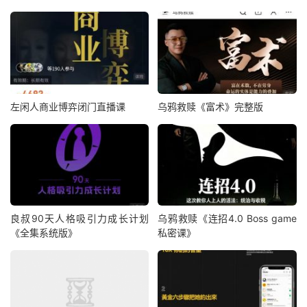
左闲人商业博弈闭门直播课
乌鸦救赎《富术》完整版
良叔90天人格吸引力成长计划
乌鸦救赎《连招4.0 Boss game
《全集系统版》
私密课》