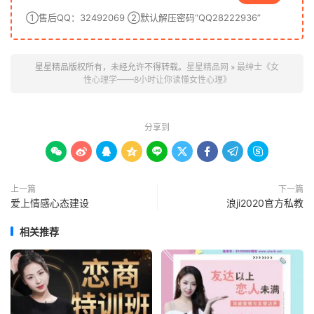
①售后QQ：32492069 ②默认解压密码“QQ28222936”
星星精品版权所有，未经允许不得转载。
星星精品网
»
最绅士《女
性心理学——8小时让你读懂女性心理》
分享到









上一篇
下一篇
爱上情感心态建设
浪ji2020官方私教
相关推荐