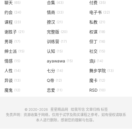
聊天
合集
付费
(65)
(43)
(35)
约会
情商
电子书
(34)
(33)
(32)
课程
撩汉
私教
(23)
(21)
(21)
谢胜子
完整版
权谋
(21)
(20)
(18)
男哥
训练营
但丁
(17)
(17)
(16)
绅士派
认知
社交
(15)
(15)
(15)
情感
ayawawa
浪ji
(15)
(15)
(14)
人性
七分
舞步学院
(14)
(14)
(13)
异谈
Q帝
魔卡
(13)
(12)
(12)
魔鬼
恋爱
RSD
(12)
(11)
(10)
© 2020-2026
星星精品网
给我写信
文章归档
标签
免责声明：资源收集于网络，仅用于试学及购买课程之参考，如有侵权请联系
本人进行删除，感谢您的理解与包容。