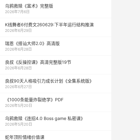
乌鸦救赎《富术》完整版
2026年7月6日
K线舞者6付费文260629:下半年运行结构推演
2026年6月29日
瑞恩《搭讪大师2.0》高清版
2026年6月28日
良叔《反操控课》高清完整版19节
2026年6月28日
良叔90天人格吸引力成长计划《全集系统版》
2026年6月27日
《1000‮能条‬‎量‮裂炸‬‎绝学》PDF
2026年5月20日
乌鸦救赎《连招4.0 Boss game 私密课》
2026年5月20日
蛇年顶阶情绪价值课