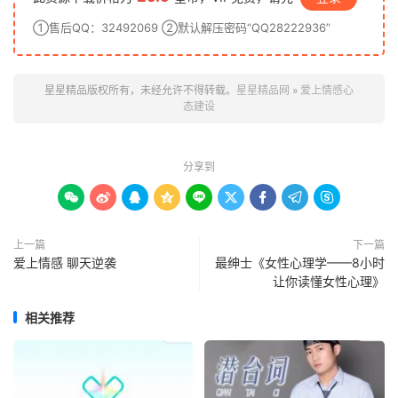
①售后QQ：32492069 ②默认解压密码“QQ28222936”
星星精品版权所有，未经允许不得转载。
星星精品网
»
爱上情感心
态建设
分享到









上一篇
下一篇
爱上情感 聊天逆袭
最绅士《女性心理学——8小时
让你读懂女性心理》
相关推荐