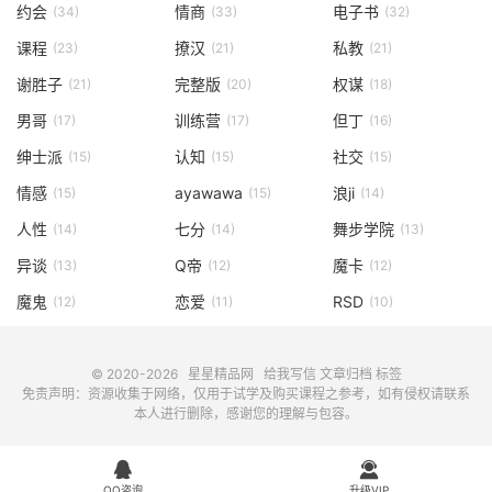
约会
情商
电子书
(34)
(33)
(32)
课程
撩汉
私教
(23)
(21)
(21)
谢胜子
完整版
权谋
(21)
(20)
(18)
男哥
训练营
但丁
(17)
(17)
(16)
绅士派
认知
社交
(15)
(15)
(15)
情感
ayawawa
浪ji
(15)
(15)
(14)
人性
七分
舞步学院
(14)
(14)
(13)
异谈
Q帝
魔卡
(13)
(12)
(12)
魔鬼
恋爱
RSD
(12)
(11)
(10)
© 2020-2026
星星精品网
给我写信
文章归档
标签
免责声明：资源收集于网络，仅用于试学及购买课程之参考，如有侵权请联系
本人进行删除，感谢您的理解与包容。


QQ咨询
升级VIP