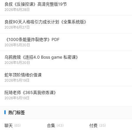
良叔《反操控课》高清完整版19节
2026年6月28日
良叔90天人格吸引力成长计划《全集系统版》
2026年6月27日
《1000‮能条‬‎量‮裂炸‬‎绝学》PDF
2026年5月20日
乌鸦救赎《连招4.0 Boss game 私密课》
2026年5月20日
蛇年顶阶情绪价值课
2026年5月19日
阮琦老师《365真我修炼课》
2026年5月19日
热门标签
聊天
合集
付费
(65)
(43)
(35)