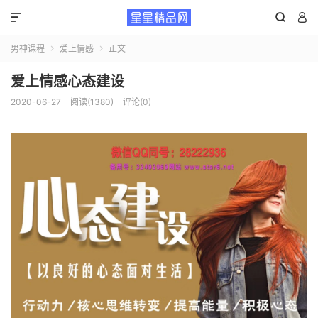



男神课程
爱上情感
正文


爱上情感心态建设
2020-06-27
阅读(1380)
评论(0)