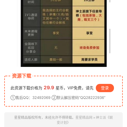
资源下载
29.9
此资源下载价格为
星币，VIP免费，请先
登录
①售后QQ：32492069 ②默认解压密码“QQ28222936”
星星精品版权所有，未经允许不得转载。
星星精品网
»
绅士派《蜕
变计划》