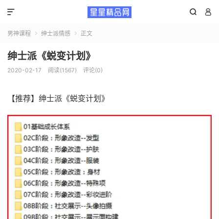



男神课程
绅士派情感
正文


绅士派《蜕变计划》
2020-02-17
阅读(1567)
评论(0)
【推荐】绅士派《蜕变计划》