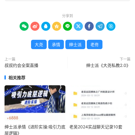
分享到









大尧
承情
绅士派
老佟
上一篇
下一篇
叔叔约会全案直播
绅士派《大尧私教2.0》
相关推荐
绅士派承情《进阶实操:吸引力底
老吴2024实战聊天记录10套
层逻辑》