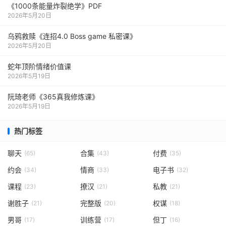
《1000‮能条‬‎量‮裂炸‬‎绝学》PDF
2026年5月20日
乌鸦救赎《连招4.0 Boss game 私密课》
2026年5月20日
蛇年顶阶情绪价值课
2026年5月19日
阮琦老师《365真我修炼课》
2026年5月19日
热门标签
聊天
合集
付费
(65)
(43)
(35)
约会
情商
电子书
(34)
(33)
(32)
课程
撩汉
私教
(23)
(21)
(21)
谢胜子
完整版
权谋
(21)
(20)
(18)
男哥
训练营
但丁
(17)
(17)
(16)