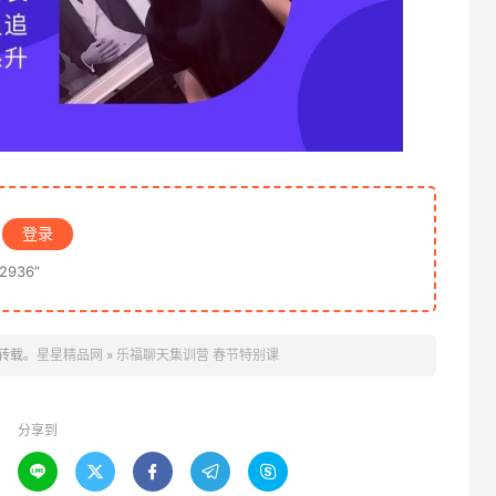
登录
936”
转载。
星星精品网
»
乐福聊天集训营 春节特别课
分享到




