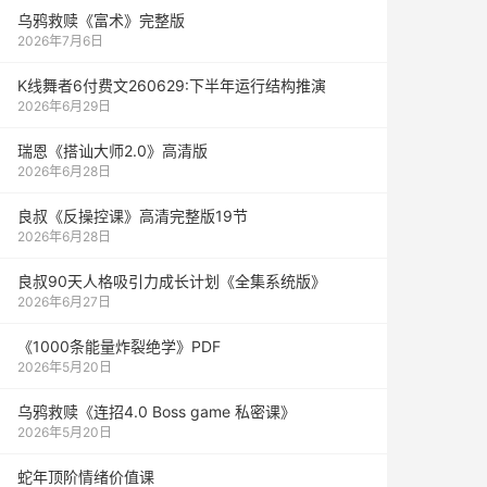
乌鸦救赎《富术》完整版
2026年7月6日
K线舞者6付费文260629:下半年运行结构推演
2026年6月29日
瑞恩《搭讪大师2.0》高清版
2026年6月28日
良叔《反操控课》高清完整版19节
2026年6月28日
良叔90天人格吸引力成长计划《全集系统版》
2026年6月27日
《1000‮能条‬‎量‮裂炸‬‎绝学》PDF
2026年5月20日
乌鸦救赎《连招4.0 Boss game 私密课》
2026年5月20日
蛇年顶阶情绪价值课