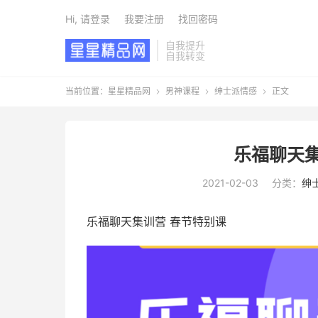
Hi, 请登录
我要注册
找回密码
自我提升
自我转变
当前位置：
星星精品网
男神课程
绅士派情感
正文



乐福聊天集
2021-02-03
分类：
绅
乐福聊天集训营 春节特别课