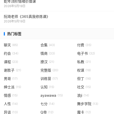
蛇年顶阶情绪价值课
2026年5月19日
阮琦老师《365真我修炼课》
2026年5月19日
热门标签
聊天
合集
付费
(65)
(43)
(35)
约会
情商
电子书
(34)
(33)
(32)
课程
撩汉
私教
(23)
(21)
(21)
谢胜子
完整版
权谋
(21)
(20)
(18)
男哥
训练营
但丁
(17)
(17)
(16)
绅士派
认知
社交
(15)
(15)
(15)
情感
ayawawa
浪ji
(15)
(15)
(14)
人性
七分
舞步学院
(14)
(14)
(13)
异谈
Q帝
魔卡
(13)
(12)
(12)