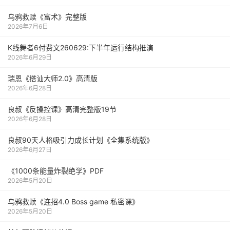
乌鸦救赎《富术》完整版
2026年7月6日
K线舞者6付费文260629:下半年运行结构推演
2026年6月29日
瑞恩《搭讪大师2.0》高清版
2026年6月28日
良叔《反操控课》高清完整版19节
2026年6月28日
良叔90天人格吸引力成长计划《全集系统版》
2026年6月27日
《1000‮能条‬‎量‮裂炸‬‎绝学》PDF
2026年5月20日
乌鸦救赎《连招4.0 Boss game 私密课》
2026年5月20日