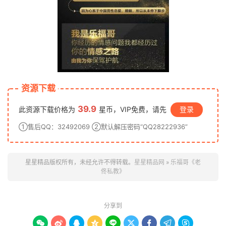
资源下载
39.9
此资源下载价格为
星币，VIP免费，请先
登录
①售后QQ：32492069 ②默认解压密码“QQ28222936”
星星精品版权所有，未经允许不得转载。
星星精品网
»
乐福哥《老
佟私教》
分享到








