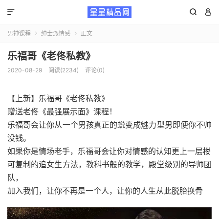



男神课程
绅士派情感
正文


乐福哥《老佟私教》
2020-08-29
阅读(2234)
评论(0)
【上新】乐福哥《老佟私教》
赠送老佟《最强展示面》课程！
乐福哥会让你从一个男孩真正的蜕变成魅力型男即便你不帅
没钱。
如果你是情场老手，乐福哥会让你对情感的认知更上一层楼
可复制的追女生方法，教科书般的教学，殿堂级别的导师团
队，
加入我们，让你不再是一个人，让你的人生从此脱胎换骨