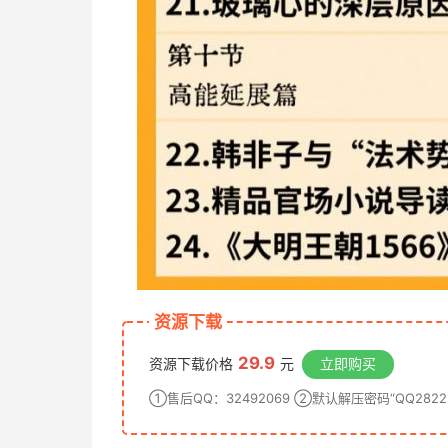
资源下载
29.9
资源下载价格
元
立即购买
①售后QQ：32492069 ②默认解压密码“QQ28222