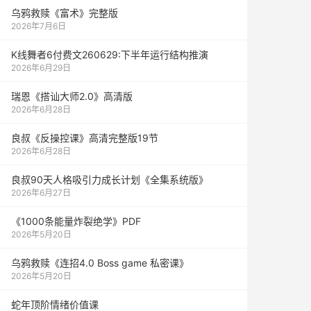
乌鸦救赎《富术》完整版
2026年7月6日
K线舞者6付费文260629:下半年运行结构推演
2026年6月29日
瑞恩《搭讪大师2.0》高清版
2026年6月28日
良叔《反操控课》高清完整版19节
2026年6月28日
良叔90天人格吸引力成长计划《全集系统版》
2026年6月27日
《1000‮能条‬‎量‮裂炸‬‎绝学》PDF
2026年5月20日
乌鸦救赎《连招4.0 Boss game 私密课》
2026年5月20日
蛇年顶阶情绪价值课