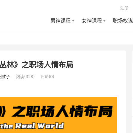
注册
男神课程
女神课程
职场权谋
丛林》之职场人情布局
谢胜子
阅读(328)
评论(0)