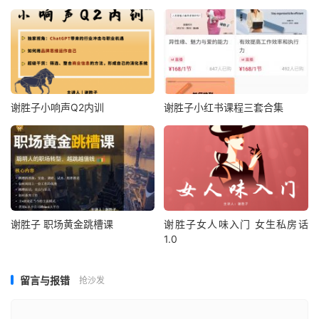
谢胜子小响声Q2内训
谢胜子小红书课程三套合集
谢胜子 职场黄金跳槽课
谢胜子女人味入门 女生私房话
1.0
留言与报错
抢沙发