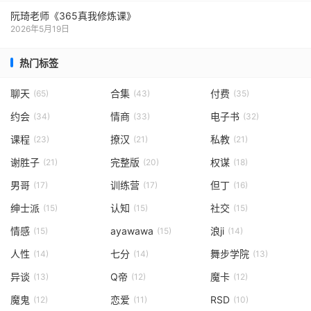
阮琦老师《365真我修炼课》
2026年5月19日
热门标签
聊天
合集
付费
(65)
(43)
(35)
约会
情商
电子书
(34)
(33)
(32)
课程
撩汉
私教
(23)
(21)
(21)
谢胜子
完整版
权谋
(21)
(20)
(18)
男哥
训练营
但丁
(17)
(17)
(16)
绅士派
认知
社交
(15)
(15)
(15)
情感
ayawawa
浪ji
(15)
(15)
(14)
人性
七分
舞步学院
(14)
(14)
(13)
异谈
Q帝
魔卡
(13)
(12)
(12)
魔鬼
恋爱
RSD
(12)
(11)
(10)