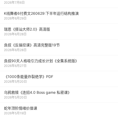
2026年7月6日
K线舞者6付费文260629:下半年运行结构推演
2026年6月29日
瑞恩《搭讪大师2.0》高清版
2026年6月28日
良叔《反操控课》高清完整版19节
2026年6月28日
良叔90天人格吸引力成长计划《全集系统版》
2026年6月27日
《1000‮能条‬‎量‮裂炸‬‎绝学》PDF
2026年5月20日
乌鸦救赎《连招4.0 Boss game 私密课》
2026年5月20日
蛇年顶阶情绪价值课
2026年5月19日