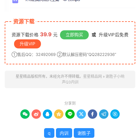
资源下载
39.9
资源下载价格
元
立即购买
或
升级VIP后免费
升级VIP
①售后QQ：32492069 ②默认解压密码“QQ28222936”
星星精品版权所有，未经允许不得转载。
星星精品网
»
谢胜子小响
声Q3内训
分享到









q
内训
谢胜子