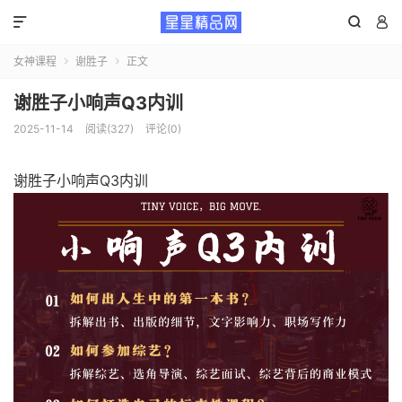



女神课程
谢胜子
正文


谢胜子小响声Q3内训
2025-11-14
阅读(327)
评论(0)
谢胜子
小响声Q3内训