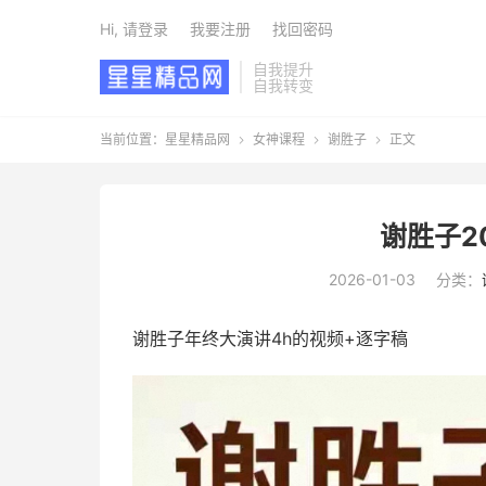
Hi, 请登录
我要注册
找回密码
自我提升
自我转变
当前位置：
星星精品网
女神课程
谢胜子
正文



谢胜子2
2026-01-03
分类：
谢胜子年终大演讲4h的视频+逐字稿