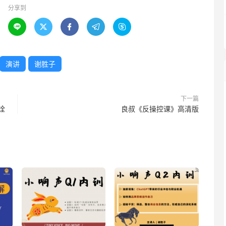
分享到





演讲
谢胜子
下一篇
诠
良叔《反操控课》高清版