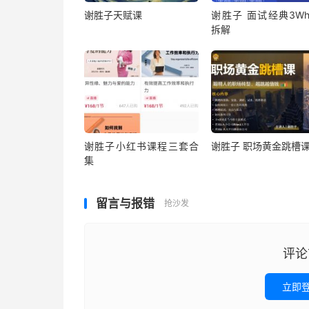
谢胜子天赋课
谢胜子 面试经典3Wh
拆解
谢胜子小红书课程三套合
谢胜子 职场黄金跳槽
集
留言与报错
抢沙发
评论
立即