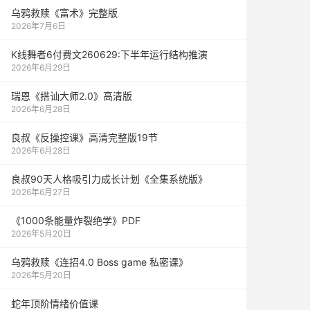
乌鸦救赎《富术》完整版
2026年7月6日
K线舞者6付费文260629:下半年运行结构推演
2026年6月29日
瑞恩《搭讪大师2.0》高清版
2026年6月28日
良叔《反操控课》高清完整版19节
2026年6月28日
良叔90天人格吸引力成长计划《全集系统版》
2026年6月27日
《1000‮能条‬‎量‮裂炸‬‎绝学》PDF
2026年5月20日
乌鸦救赎《连招4.0 Boss game 私密课》
2026年5月20日
蛇年顶阶情绪价值课