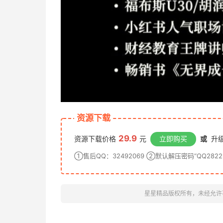
资源下载
29.9
资源下载价格
元
立即购买
或
升级
①售后QQ：32492069 ②默认解压密码“QQ28222
星星精品版权所有，未经允许