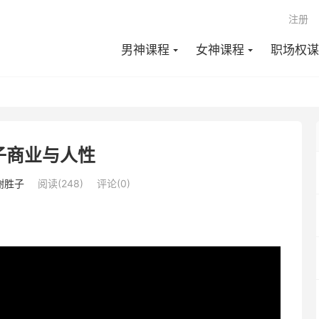
注册
男神课程
女神课程
职场权谋
子商业与人性
谢胜子
阅读(248)
评论(0)