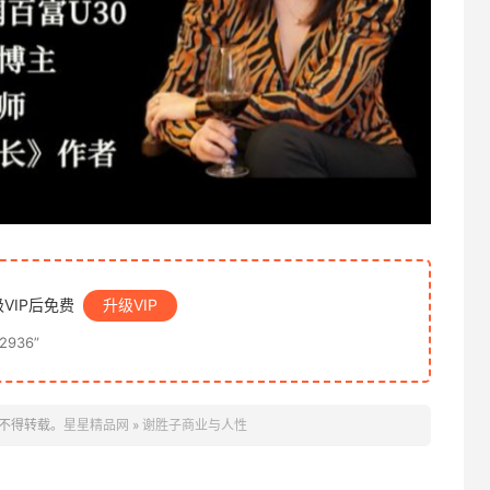
VIP后免费
升级VIP
936”
不得转载。
星星精品网
»
谢胜子商业与人性