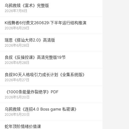
乌鸦救赎《富术》完整版
2026年7月6日
K线舞者6付费文260629:下半年运行结构推演
2026年6月29日
瑞恩《搭讪大师2.0》高清版
2026年6月28日
良叔《反操控课》高清完整版19节
2026年6月28日
良叔90天人格吸引力成长计划《全集系统版》
2026年6月27日
《1000‮能条‬‎量‮裂炸‬‎绝学》PDF
2026年5月20日
乌鸦救赎《连招4.0 Boss game 私密课》
2026年5月20日
蛇年顶阶情绪价值课