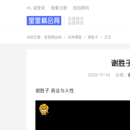
Hi, 请登录
我要注册
找回密码
自我提升
自我转变
当前位置：
星星精品网
女神课程
谢胜子
正文



谢胜
2025-11-14
分类：
谢胜子
商业与人性