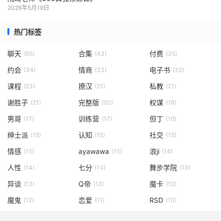
2026年5月19日
热门标签
聊天
合集
付费
(65)
(43)
(35)
约会
情商
电子书
(34)
(33)
(32)
课程
撩汉
私教
(23)
(21)
(21)
谢胜子
完整版
权谋
(21)
(20)
(18)
男哥
训练营
但丁
(17)
(17)
(16)
绅士派
认知
社交
(15)
(15)
(15)
情感
ayawawa
浪ji
(15)
(15)
(14)
人性
七分
舞步学院
(14)
(14)
(13)
异谈
Q帝
魔卡
(13)
(12)
(12)
魔鬼
恋爱
RSD
(12)
(11)
(10)