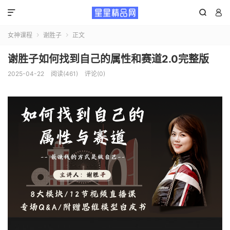



女神课程
谢胜子
正文


谢胜子如何找到自己的属性和赛道2.0完整版
2025-04-22
阅读(461)
评论(0)