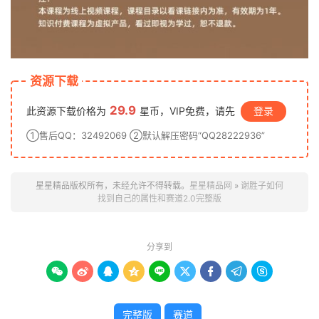
资源下载
29.9
此资源下载价格为
星币，VIP免费，请先
登录
①售后QQ：32492069 ②默认解压密码“QQ28222936”
星星精品版权所有，未经允许不得转载。
星星精品网
»
谢胜子如何
找到自己的属性和赛道2.0完整版
分享到









完整版
赛道