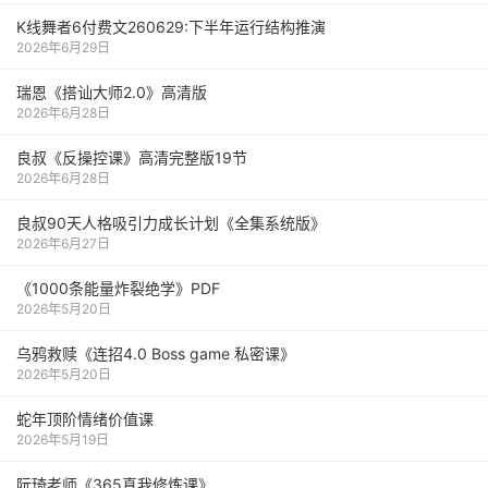
K线舞者6付费文260629:下半年运行结构推演
2026年6月29日
瑞恩《搭讪大师2.0》高清版
2026年6月28日
良叔《反操控课》高清完整版19节
2026年6月28日
良叔90天人格吸引力成长计划《全集系统版》
2026年6月27日
《1000‮能条‬‎量‮裂炸‬‎绝学》PDF
2026年5月20日
乌鸦救赎《连招4.0 Boss game 私密课》
2026年5月20日
蛇年顶阶情绪价值课
2026年5月19日
阮琦老师《365真我修炼课》