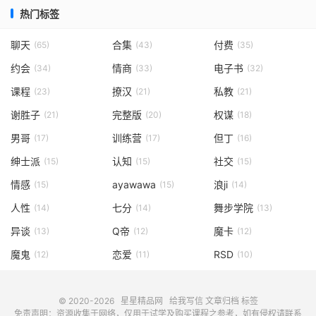
热门标签
聊天
合集
付费
(65)
(43)
(35)
约会
情商
电子书
(34)
(33)
(32)
课程
撩汉
私教
(23)
(21)
(21)
谢胜子
完整版
权谋
(21)
(20)
(18)
男哥
训练营
但丁
(17)
(17)
(16)
绅士派
认知
社交
(15)
(15)
(15)
情感
ayawawa
浪ji
(15)
(15)
(14)
人性
七分
舞步学院
(14)
(14)
(13)
异谈
Q帝
魔卡
(13)
(12)
(12)
魔鬼
恋爱
RSD
(12)
(11)
(10)
© 2020-2026
星星精品网
给我写信
文章归档
标签
免责声明：资源收集于网络，仅用于试学及购买课程之参考，如有侵权请联系