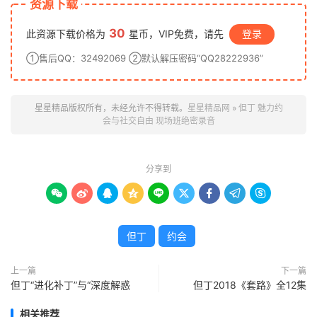
资源下载
30
此资源下载价格为
星币，VIP免费，请先
登录
①售后QQ：32492069 ②默认解压密码“QQ28222936”
星星精品版权所有，未经允许不得转载。
星星精品网
»
但丁 魅力约
会与社交自由 现场班绝密录音
分享到









但丁
约会
上一篇
下一篇
但丁“进化补丁”与“深度解惑
但丁2018《套路》全12集
相关推荐