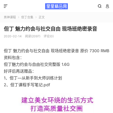



男神课程
但丁合集
正文


但丁 魅力约会与社交自由 现场班绝密录音
2020-02-14
阅读(2097)
评论(0)
但丁 魅力约会与社交自由 现场班绝密录音 原价 7300 RMB
资料包含：
但丁魅力约会与自由社交完整版 1.6G
好评后再送赠品：
1、但丁—从新手到大师训练计划
2、但丁课程手写笔记.pdf