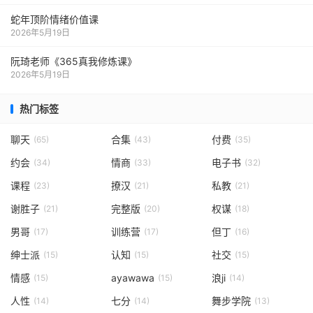
蛇年顶阶情绪价值课
2026年5月19日
阮琦老师《365真我修炼课》
2026年5月19日
热门标签
聊天
合集
付费
(65)
(43)
(35)
约会
情商
电子书
(34)
(33)
(32)
课程
撩汉
私教
(23)
(21)
(21)
谢胜子
完整版
权谋
(21)
(20)
(18)
男哥
训练营
但丁
(17)
(17)
(16)
绅士派
认知
社交
(15)
(15)
(15)
情感
ayawawa
浪ji
(15)
(15)
(14)
人性
七分
舞步学院
(14)
(14)
(13)