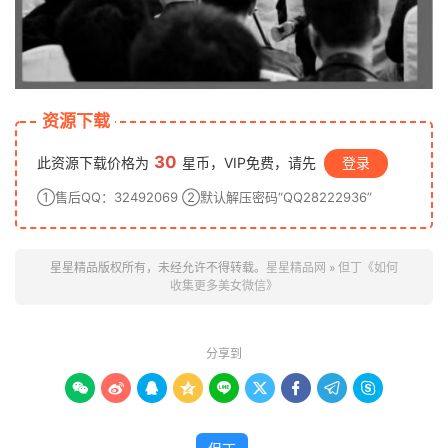
资源下载
30
此资源下载价格为
星币，VIP免费，请先
登录
①售后QQ：32492069 ②默认解压密码“QQ28222936”
星星精品版权所有，未经允许不得转载。
星星精品网
»
但丁《如何
收集更多美女微信》
分享到








