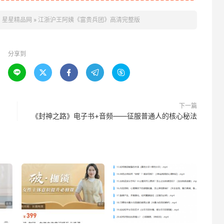
。
星星精品网
»
江浙沪王阿姨《富贵兵团》高清完整版
分享到





下一篇
《‮神封‬之路》电子书+音频——征服‮通普‬人的核心秘法