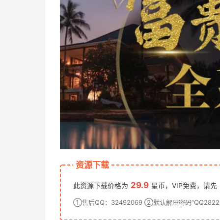
资源下载
29.9
此资源下载价格为
星币，VIP免费，请先
①售后QQ：32492069 ②默认解压密码“QQ28222