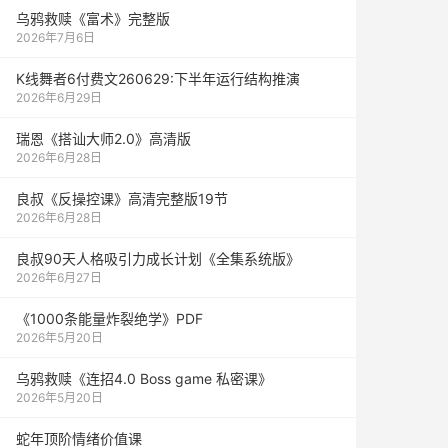
乌鸦救赎《富术》完整版
2026年7月6日
K线舞者6付费文260629:下半年运行结构推演
2026年6月29日
瑞恩《搭讪大师2.0》高清版
2026年6月28日
良叔《反操控课》高清完整版19节
2026年6月28日
良叔90天人格吸引力成长计划《全集系统版》
2026年6月27日
《1000‮能条‬‎量‮裂炸‬‎绝学》PDF
2026年5月20日
乌鸦救赎《连招4.0 Boss game 私密课》
2026年5月20日
蛇年顶阶情绪价值课