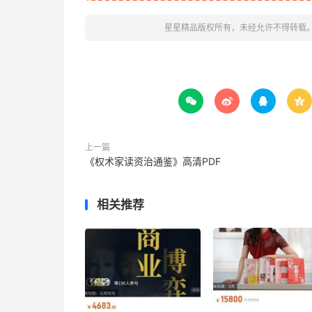
星星精品版权所有，未经允许不得转载




上一篇
《权‮家术‬读‮治资‬通鉴》高清PDF
相关推荐