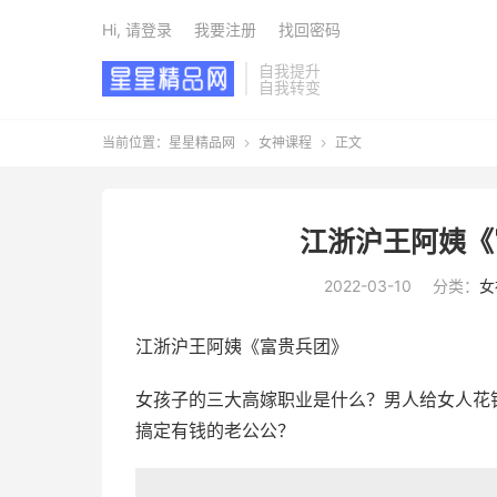
Hi, 请登录
我要注册
找回密码
自我提升
自我转变
当前位置：
星星精品网
女神课程
正文


江浙沪王阿姨《
2022-03-10
分类：
女
江浙沪王阿姨《富贵兵团》
女孩子的三大高嫁职业是什么？男人给女人花
搞定有钱的老公公？