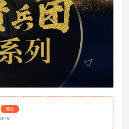
登录
936”