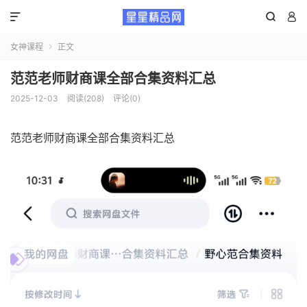



女神课程
正文

范范老师财商课全部合集资料汇总
2025-12-03
阅读(208)
评论(0)
范范老师财商课全部合集资料汇总