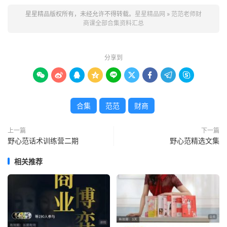
星星精品版权所有，未经允许不得转载。
星星精品网
»
范范老师财
商课全部合集资料汇总
分享到









合集
范范
财商
上一篇
下一篇
野心范话术训练营二期
野心范精选文集
相关推荐