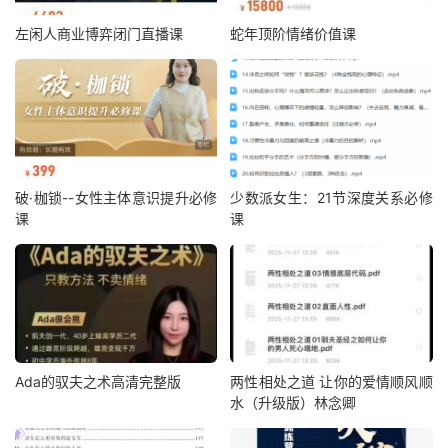
左闲人商业博弈闭门直播课
蛇年顶阶情绪价值课
破·枷锁--女性主体意识提升必修
少数派女生：21节深度关系必修
课
课
Ada的驭夫之术高清完整版
两性相处之道 让你的爱情顺风顺
水（升级版）林念卿