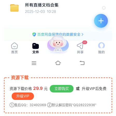
资源下载
29.9
资源下载价格
元
立即购买
或
升级VIP后免费
升级VIP
①售后QQ：32492069 ②默认解压密码“QQ28222936”