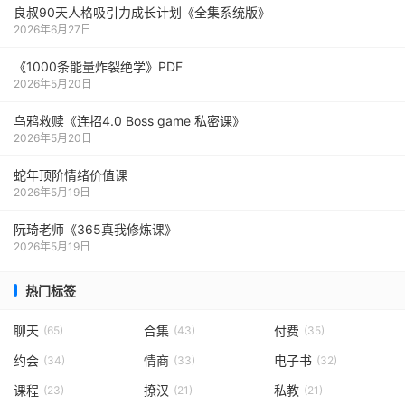
良叔90天人格吸引力成长计划《全集系统版》
2026年6月27日
《1000‮能条‬‎量‮裂炸‬‎绝学》PDF
2026年5月20日
乌鸦救赎《连招4.0 Boss game 私密课》
2026年5月20日
蛇年顶阶情绪价值课
2026年5月19日
阮琦老师《365真我修炼课》
2026年5月19日
热门标签
聊天
合集
付费
(65)
(43)
(35)
约会
情商
电子书
(34)
(33)
(32)
课程
撩汉
私教
(23)
(21)
(21)