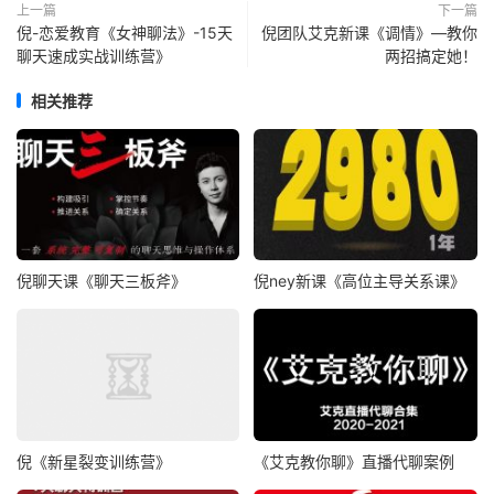
上一篇
下一篇
倪-恋爱教育《女神聊法》-15天
倪团队艾克新课《调情》—教你
聊天速成实战训练营》
两招搞定她！
相关推荐
倪聊天课《聊天三板斧》
倪ney新课《高位主导关系课》
倪《新星裂变训练营》
《艾克教你聊》直播代聊案例