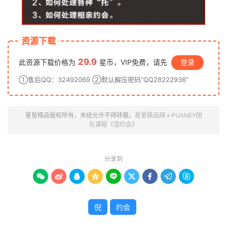
资源下载
29.9
此资源下载价格为
星币，VIP免费，请先
登录
①售后QQ：32492069 ②默认解压密码“QQ28222936”
星星精品版权所有，未经允许不得转载。
星星精品网
»
PUANEY团
队课程《湿约会》
分享到









倪
约会