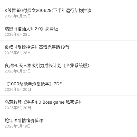
K线舞者6付费文260629:下半年运行结构推演
2026年6月29日
瑞恩《搭讪大师2.0》高清版
2026年6月28日
良叔《反操控课》高清完整版19节
2026年6月28日
良叔90天人格吸引力成长计划《全集系统版》
2026年6月27日
《1000‮能条‬‎量‮裂炸‬‎绝学》PDF
2026年5月20日
乌鸦救赎《连招4.0 Boss game 私密课》
2026年5月20日
蛇年顶阶情绪价值课
2026年5月19日