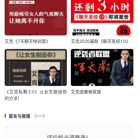
艾克《7天聊天特训营》
艾克2020最新《聊天圣经1.0》
《艾克私教2.0》让女生倒追你
艾克逆袭者联盟
的方法！
留言与报错
抢沙发
评论前必须登录！