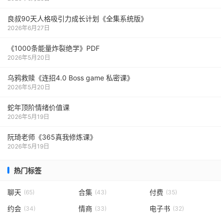
良叔90天人格吸引力成长计划《全集系统版》
2026年6月27日
《1000‮能条‬‎量‮裂炸‬‎绝学》PDF
2026年5月20日
乌鸦救赎《连招4.0 Boss game 私密课》
2026年5月20日
蛇年顶阶情绪价值课
2026年5月19日
阮琦老师《365真我修炼课》
2026年5月19日
热门标签
聊天
合集
付费
(65)
(43)
(35)
约会
情商
电子书
(34)
(33)
(32)