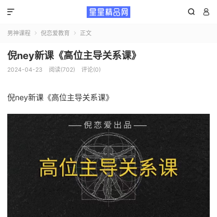



男神课程
倪恋爱教育
正文


倪ney新课《高位主导关系课》
2024-04-23
阅读(702)
评论(0)
倪ney新课《高位主导关系课》