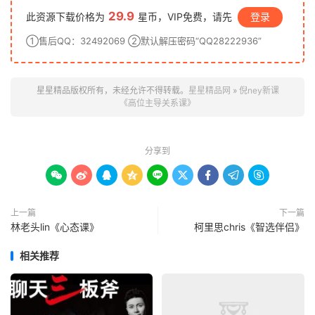
29.9
此资源下载价格为
星币，VIP免费，请先
登录
①售后QQ：32492069 ②默认解压密码“QQ28222936”
星星精品版权所有，未经允许不得转载。
星星精品网
»
倪ney新课
《高位主导关系课》
分享到









上一篇
下一篇
林老头lin《心态课》
柯里思chris《智选伴侣》
相关推荐