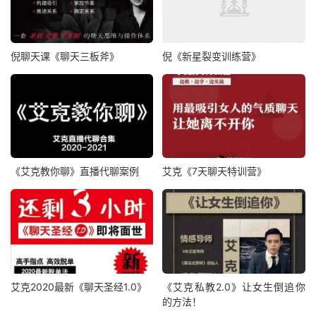
倪聊天课《聊天三板斧》
倪《新星裂变训练营》
《艾克教你聊》直播代聊案例
艾克《7天聊天特训营》
艾克2020最新《聊天圣经1.0》
《艾克私教2.0》让女生倒追你
的方法！