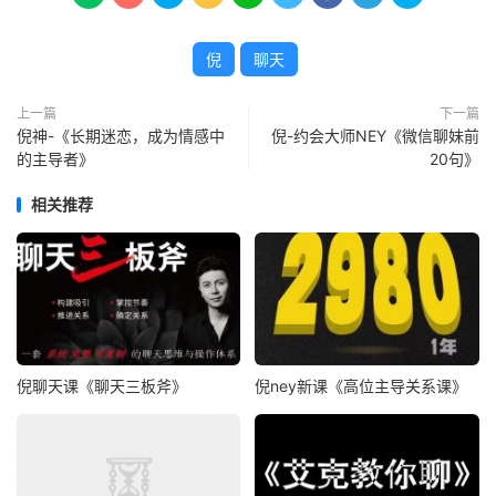
倪
聊天
上一篇
下一篇
倪神-《长期迷恋，成为情感中
倪-约会大师NEY《微信聊妹前
的主导者》
20句》
相关推荐
倪聊天课《聊天三板斧》
倪ney新课《高位主导关系课》