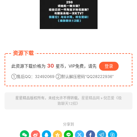
资源下载
30
此资源下载价格为
星币，VIP免费，请先
登录
①售后QQ：32492069 ②默认解压密码“QQ28222936”
星星精品版权所有，未经允许不得转载。
星星精品网
»
倪恋爱《极
致聊天12招》
分享到








