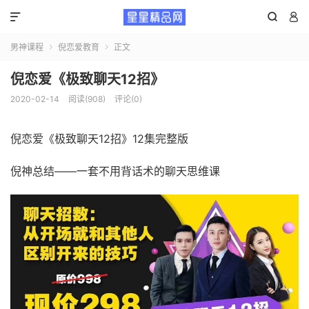



男神课程
倪恋爱教育
正文


倪恋爱《极致聊天12招》
2020-02-14
阅读(908)
评论(0)
倪恋爱《极致聊天12招》12集完整版
倪神总结——一套不用背话术的聊天思维课