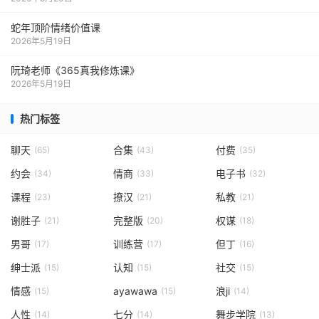
蛇年顶阶情绪价值课
2026年5月19日
阮琦老师《365真我修炼课》
2026年5月19日
热门标签
聊天
合集
付费
(65)
(43)
(35)
约会
情商
电子书
(34)
(33)
(32)
课程
撩汉
私教
(23)
(21)
(21)
谢胜子
完整版
权谋
(21)
(20)
(18)
男哥
训练营
但丁
(17)
(17)
(16)
绅士派
认知
社交
(15)
(15)
(15)
情感
ayawawa
浪ji
(15)
(15)
(14)
人性
七分
舞步学院
(14)
(14)
(13)