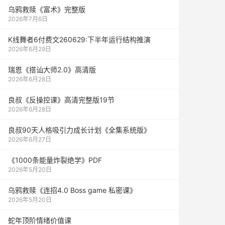
乌鸦救赎《富术》完整版
2026年7月6日
K线舞者6付费文260629:下半年运行结构推演
2026年6月29日
瑞恩《搭讪大师2.0》高清版
2026年6月28日
良叔《反操控课》高清完整版19节
2026年6月28日
良叔90天人格吸引力成长计划《全集系统版》
2026年6月27日
《1000‮能条‬‎量‮裂炸‬‎绝学》PDF
2026年5月20日
乌鸦救赎《连招4.0 Boss game 私密课》
2026年5月20日
蛇年顶阶情绪价值课