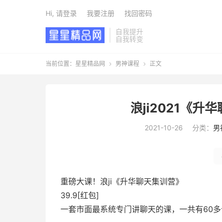
Hi, 请登录
我要注册
找回密码
自我提升
自我转变
当前位置：
星星精品网
男神课程
正文


浪ji2021《升
2021-10-26
分类：
男
重磅大课！浪ji《升华聊天集训营》
39.9[红包]
一套市面最系统专门讲聊天的课，一共有60