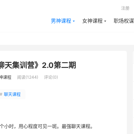
注册
男神课程
女神课程
职场权谋
华聊天集训营》2.0第二期
神课程
阅读(1244)
评论(0)
#
聊天课程
多个小时，用心程度可见一斑。最强聊天课程。