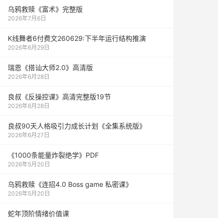
乌鸦救赎《富术》完整版
2026年7月6日
K线舞者6付费文260629:下半年运行结构推演
2026年6月29日
瑞恩《搭讪大师2.0》高清版
2026年6月28日
良叔《反操控课》高清完整版19节
2026年6月28日
良叔90天人格吸引力成长计划《全集系统版》
2026年6月27日
《1000‮能条‬‎量‮裂炸‬‎绝学》PDF
2026年5月20日
乌鸦救赎《连招4.0 Boss game 私密课》
2026年5月20日
蛇年顶阶情绪价值课