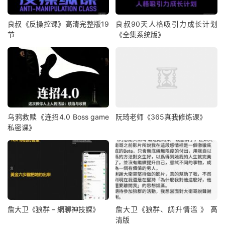
良叔《反操控课》高清完整版19
良叔90天人格吸引力成长计划
节
《全集系统版》
乌鸦救赎《连招4.0 Boss game
阮琦老师《365真我修炼课》
私密课》
詹大卫《狼群 – 網聊神技課》
詹大卫《狼群、調升情‬溫 》 高
清版