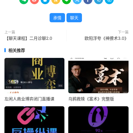
承情
聊天
上一篇
下一篇
【聊天课程】二月诊聊2.0
欧阳浮夸《神撩术3.0》
相关推荐
左闲人商业博弈闭门直播课
乌鸦救赎《富术》完整版