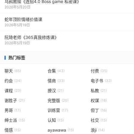
乌鸦救赎《连招4.0 Boss game 私密课》
2026年5月20日
蛇年顶阶情绪价值课
2026年5月19日
阮琦老师《365真我修炼课》
2026年5月19日
热门标签
聊天
合集
付费
(65)
(43)
(35)
约会
情商
电子书
(34)
(33)
(32)
课程
撩汉
私教
(23)
(21)
(21)
谢胜子
完整版
权谋
(21)
(20)
(18)
男哥
训练营
但丁
(17)
(17)
(16)
绅士派
认知
社交
(15)
(15)
(15)
情感
ayawawa
浪ji
(15)
(15)
(14)