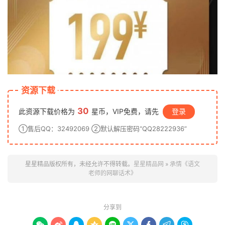
资源下载
30
此资源下载价格为
星币，VIP免费，请先
登录
①售后QQ：32492069 ②默认解压密码“QQ28222936”
星星精品版权所有，未经允许不得转载。
星星精品网
»
承情《语文
老师的网聊话术》
分享到








