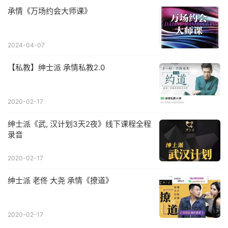
承情《万场约会大师课》
2024-04-07
【私教】绅士派 承情私教2.0
2020-02-17
绅士派《武, 汉计划3天2夜》线下课程全程
录音
2020-02-17
绅士派 老佟 大尧 承情《撩道》
2020-02-17