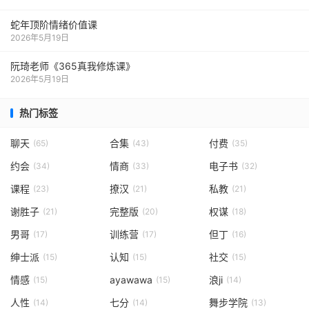
蛇年顶阶情绪价值课
2026年5月19日
阮琦老师《365真我修炼课》
2026年5月19日
热门标签
聊天
合集
付费
(65)
(43)
(35)
约会
情商
电子书
(34)
(33)
(32)
课程
撩汉
私教
(23)
(21)
(21)
谢胜子
完整版
权谋
(21)
(20)
(18)
男哥
训练营
但丁
(17)
(17)
(16)
绅士派
认知
社交
(15)
(15)
(15)
情感
ayawawa
浪ji
(15)
(15)
(14)
人性
七分
舞步学院
(14)
(14)
(13)