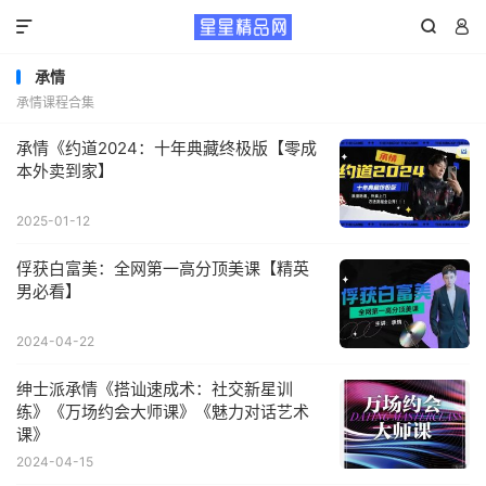



承情
承情课程合集
承情《约道2024：十年典藏终极版【零成
本外卖到家】
2025-01-12
俘获白富美：全网第一高分顶美课【精英
男必看】
2024-04-22
绅士派承情《搭讪速成术：社交新星训
练》《万场约会大师课》《魅力对话艺术
课》
2024-04-15