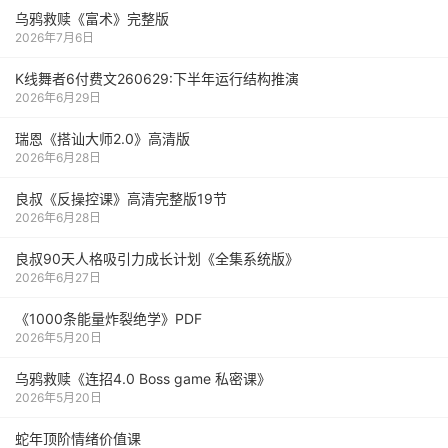
乌鸦救赎《富术》完整版
2026年7月6日
K线舞者6付费文260629:下半年运行结构推演
2026年6月29日
瑞恩《搭讪大师2.0》高清版
2026年6月28日
良叔《反操控课》高清完整版19节
2026年6月28日
良叔90天人格吸引力成长计划《全集系统版》
2026年6月27日
《1000‮能条‬‎量‮裂炸‬‎绝学》PDF
2026年5月20日
乌鸦救赎《连招4.0 Boss game 私密课》
2026年5月20日
蛇年顶阶情绪价值课