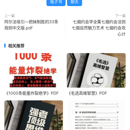
电子书
聊天
上一篇
下一篇
阿尔法吸引—把妹制胜的33条
七烟约会学全集七烟约会法则
规则中文版.pdf
七烟自然魅力艺术 七烟约会攻
心计
相关推荐
《1000‮能条‬‎量‮裂炸‬‎绝学》PDF
《毛‮高选‬维智慧》PDF