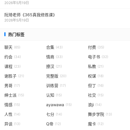
2026年5月19日
阮琦老师《365真我修炼课》
2026年5月19日
热门标签
聊天
合集
付费
(65)
(43)
(35)
约会
情商
电子书
(34)
(33)
(32)
课程
撩汉
私教
(23)
(21)
(21)
谢胜子
完整版
权谋
(21)
(20)
(18)
男哥
训练营
但丁
(17)
(17)
(16)
绅士派
认知
社交
(15)
(15)
(15)
情感
ayawawa
浪ji
(15)
(15)
(14)
人性
七分
舞步学院
(14)
(14)
(13)
异谈
Q帝
魔卡
(13)
(12)
(12)