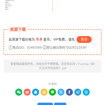
资源下载
9.9
此资源下载价格为
星币，VIP免费，请先
登录
①售后QQ：32492069 ②默认解压密码“QQ28222936”
星星精品版权所有，未经允许不得转载。
星星精品网
»
Puamap《聊
天话术终极指南》.pdf
分享到








