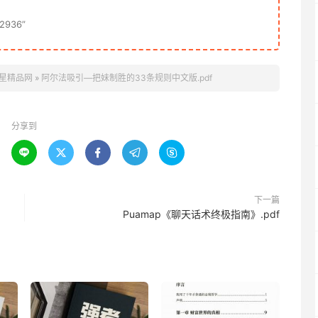
936”
星精品网
»
阿尔法吸引—把妹制胜的33条规则中文版.pdf
分享到





下一篇
Puamap《聊天话术终极指南》.pdf