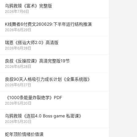
乌鸦救赎《富术》完整版
2026年7月6日
K线舞者6付费文260629:下半年运行结构推演
2026年6月29日
瑞恩《搭讪大师2.0》高清版
2026年6月28日
良叔《反操控课》高清完整版19节
2026年6月28日
良叔90天人格吸引力成长计划《全集系统版》
2026年6月27日
《1000‮能条‬‎量‮裂炸‬‎绝学》PDF
2026年5月20日
乌鸦救赎《连招4.0 Boss game 私密课》
2026年5月20日
蛇年顶阶情绪价值课