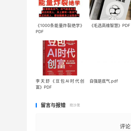
《1000‮能条‬‎量‮裂炸‬‎绝学》
《毛‮高选‬维智慧》PDF
PDF
李天舒《豆包AI时代创
自强是底气.pdf
富》PDF
留言与报错
抢沙发
评论