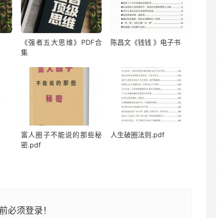
《强者五大思维》PDF合
陈昌文《钱钱 》电子书
集
富人圈子不能说的那些秘
人生破圈法则.pdf
密.pdf
前必须登录！