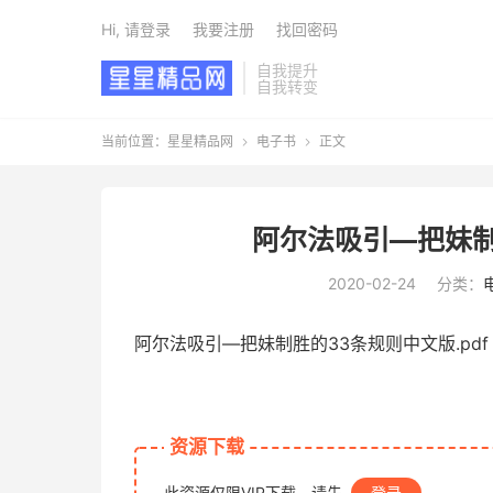
Hi, 请登录
我要注册
找回密码
自我提升
自我转变
当前位置：
星星精品网
电子书
正文


阿尔法吸引—把妹制
2020-02-24
分类：
阿尔法吸引—把妹制胜的33条规则中文版.pdf
资源下载
此资源仅限VIP下载，请先
登录