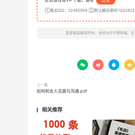
①售后QQ：32492069 ②默认解压密码“QQ28222
星星精品版权所有，未经允许不得转载。
星




上一篇
如何和女人见面与沟通.pdf
相关推荐