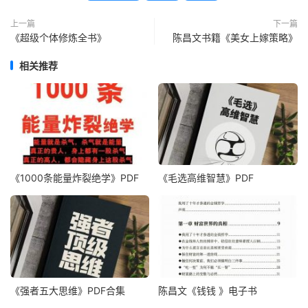
上一篇
下一篇
《超级个体修炼全书》
陈昌文书籍《美女上嫁策略》
相关推荐
《1000‮能条‬‎量‮裂炸‬‎绝学》PDF
《毛‮高选‬维智慧》PDF
《强者五大思维》PDF合集
陈昌文《钱钱 》电子书