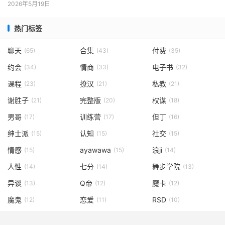
2026年5月19日
热门标签
聊天
合集
付费
(65)
(43)
(35)
约会
情商
电子书
(34)
(33)
(32)
课程
撩汉
私教
(23)
(21)
(21)
谢胜子
完整版
权谋
(21)
(20)
(18)
男哥
训练营
但丁
(17)
(17)
(16)
绅士派
认知
社交
(15)
(15)
(15)
情感
ayawawa
浪ji
(15)
(15)
(14)
人性
七分
舞步学院
(14)
(14)
(13)
异谈
Q帝
魔卡
(13)
(12)
(12)
魔鬼
恋爱
RSD
(12)
(11)
(10)