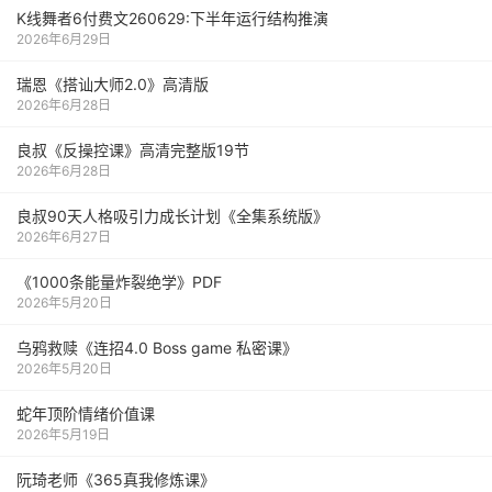
K线舞者6付费文260629:下半年运行结构推演
2026年6月29日
瑞恩《搭讪大师2.0》高清版
2026年6月28日
良叔《反操控课》高清完整版19节
2026年6月28日
良叔90天人格吸引力成长计划《全集系统版》
2026年6月27日
《1000‮能条‬‎量‮裂炸‬‎绝学》PDF
2026年5月20日
乌鸦救赎《连招4.0 Boss game 私密课》
2026年5月20日
蛇年顶阶情绪价值课
2026年5月19日
阮琦老师《365真我修炼课》