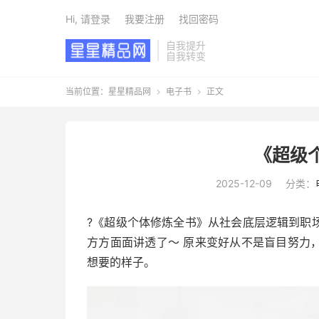
Hi, 请登录
我要注册
找回密码
自我提升
自我转变
当前位置：
星星精品网
电子书
正文


《超级
2025-12-09
分类：
?《超级个体修炼全书》从社会底层逻辑到职
方方面面讲透了～ 原来变好从不是盲目努力
想要的样子。