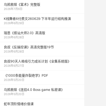
乌鸦救赎《富术》完整版
2026年7月6日
K线舞者6付费文260629:下半年运行结构推演
2026年6月29日
瑞恩《搭讪大师2.0》高清版
2026年6月28日
良叔《反操控课》高清完整版19节
2026年6月28日
良叔90天人格吸引力成长计划《全集系统版》
2026年6月27日
《1000‮能条‬‎量‮裂炸‬‎绝学》PDF
2026年5月20日
乌鸦救赎《连招4.0 Boss game 私密课》
2026年5月20日
蛇年顶阶情绪价值课