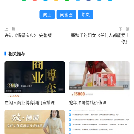
向上
闺蜜圈
陈岚
上一篇
下一篇
许诺《情感宝典》 完整版
荡秋千的妇女《任何人都能爱上
你》
相关推荐
左闲人商业博弈闭门直播课
蛇年顶阶情绪价值课