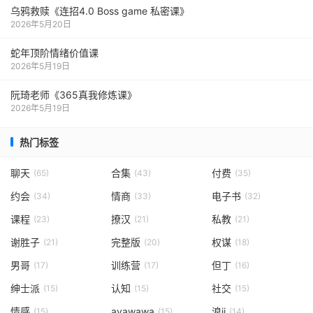
乌鸦救赎《连招4.0 Boss game 私密课》
2026年5月20日
蛇年顶阶情绪价值课
2026年5月19日
阮琦老师《365真我修炼课》
2026年5月19日
热门标签
聊天
合集
付费
(65)
(43)
(35)
约会
情商
电子书
(34)
(33)
(32)
课程
撩汉
私教
(23)
(21)
(21)
谢胜子
完整版
权谋
(21)
(20)
(18)
男哥
训练营
但丁
(17)
(17)
(16)
绅士派
认知
社交
(15)
(15)
(15)
情感
ayawawa
浪ji
(15)
(15)
(14)