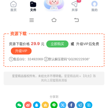
资源下载
29.9
资源下载价格
元
立即购买
或
升级VIP后免费
升级VIP
①售后QQ：32492069 ②默认解压密码“QQ28222936”
星星精品版权所有，未经允许不得转载。
星星精品网
»
【向太】陈
岚向上闺蜜圈高清版
分享到








