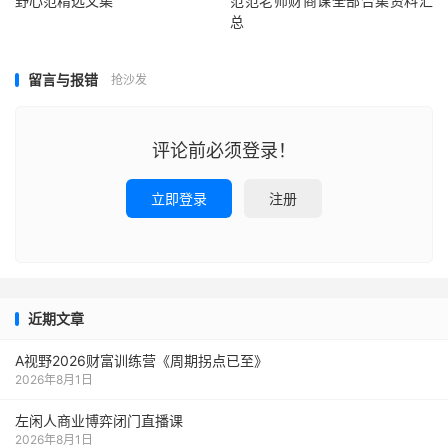
野心范精选文集
范范老师财商课全部合集资料汇
总
留言与报错
抢沙发
评论前必须登录！
立即登录
注册
近期文章
A视野2026财富训练营《周期拐点已至》
2026年8月1日
左闲人商业博弈闭门直播课
2026年8月1日