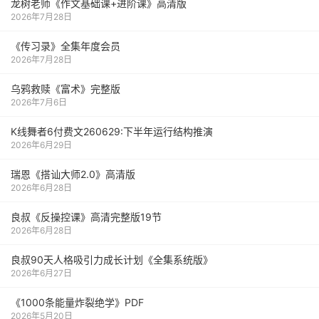
龙树老师《作文基础课+进阶课》高清版
2026年7月28日
《传习录》全集年度会员
2026年7月28日
乌鸦救赎《富术》完整版
2026年7月6日
K线舞者6付费文260629:下半年运行结构推演
2026年6月29日
瑞恩《搭讪大师2.0》高清版
2026年6月28日
良叔《反操控课》高清完整版19节
2026年6月28日
良叔90天人格吸引力成长计划《全集系统版》
2026年6月27日
《1000‮能条‬‎量‮裂炸‬‎绝学》PDF
2026年5月20日