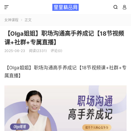



女神课程
正文

【Olga姐姐】职场沟通高手养成记【18节视频
课+社群+专属直播】
2025-06-23
阅读(2331)
评论(0)
【Olga姐姐】职场沟通高手养成记【18节视频课+社群+专
属直播】