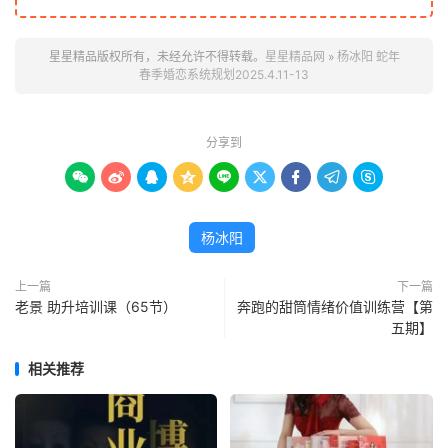
星星精品版权所有，未经允许不得转载。
星星精品网
»
杨冰阳 蛇年
春季婚恋系统规划2025.4.11-13
分享到









杨冰阳
上一篇
下一篇
老景 助升培训课（65节）
奔跑的甜筒情绪价值训练营【第
五期】
相关推荐