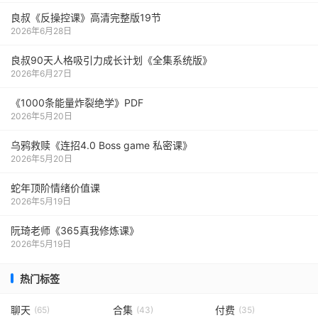
良叔《反操控课》高清完整版19节
2026年6月28日
良叔90天人格吸引力成长计划《全集系统版》
2026年6月27日
《1000‮能条‬‎量‮裂炸‬‎绝学》PDF
2026年5月20日
乌鸦救赎《连招4.0 Boss game 私密课》
2026年5月20日
蛇年顶阶情绪价值课
2026年5月19日
阮琦老师《365真我修炼课》
2026年5月19日
热门标签
聊天
合集
付费
(65)
(43)
(35)