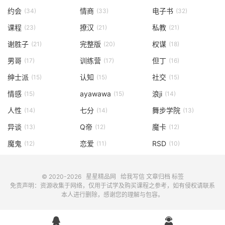
约会
情商
电子书
(34)
(33)
(32)
课程
撩汉
私教
(23)
(21)
(21)
谢胜子
完整版
权谋
(21)
(20)
(18)
男哥
训练营
但丁
(17)
(17)
(16)
绅士派
认知
社交
(15)
(15)
(15)
情感
ayawawa
浪ji
(15)
(15)
(14)
人性
七分
舞步学院
(14)
(14)
(13)
异谈
Q帝
魔卡
(13)
(12)
(12)
魔鬼
恋爱
RSD
(12)
(11)
(10)
© 2020-2026
星星精品网
给我写信
文章归档
标签
免责声明：资源收集于网络，仅用于试学及购买课程之参考，如有侵权请联系
本人进行删除，感谢您的理解与包容。

