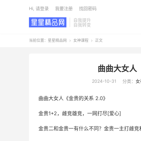
Hi, 请登录
我要注册
找回密码
自我提升
自我转变
当前位置：
星星精品网
女神课程
正文


曲曲大女人《
2024-10-31
分类：
女
曲曲大女人《金贵的关系 2.0》
金贵1+2，雌竞雄竞，一网打尽[爱心]
金贵二和金贵一有什么不同？金贵一主打雌竞