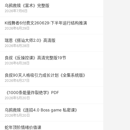
乌鸦救赎《富术》完整版
2026年7月6日
K线舞者6付费文260629:下半年运行结构推演
2026年6月29日
瑞恩《搭讪大师2.0》高清版
2026年6月28日
良叔《反操控课》高清完整版19节
2026年6月28日
良叔90天人格吸引力成长计划《全集系统版》
2026年6月27日
《1000‮能条‬‎量‮裂炸‬‎绝学》PDF
2026年5月20日
乌鸦救赎《连招4.0 Boss game 私密课》
2026年5月20日
蛇年顶阶情绪价值课