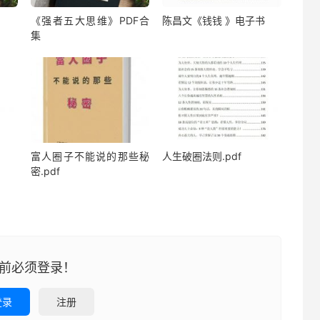
《强者五大思维》PDF合
陈昌文《钱钱 》电子书
集
富人圈子不能说的那些秘
人生破圈法则.pdf
密.pdf
前必须登录！
登录
注册