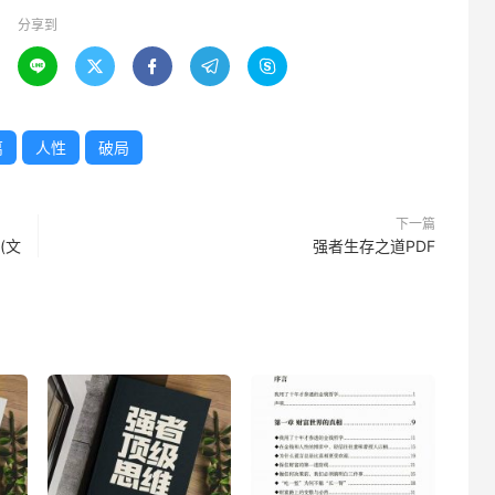
分享到





离
人性
破局
下一篇
(文
强者生存之道PDF