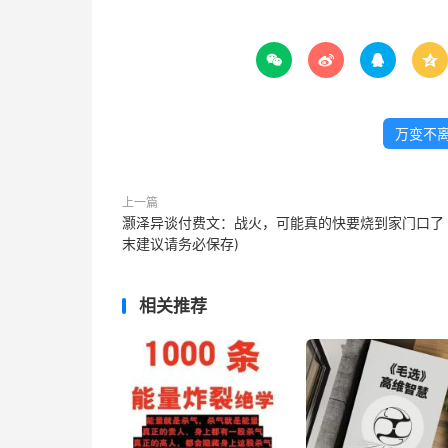




万变不
上一篇
灏泽异谈付费文：战火，可能真的快要烧到家门口了 
末建议请务必保存)
相关推荐