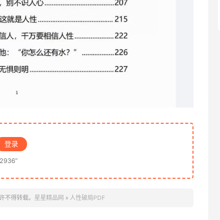
登录
936”
许不得转载。
星星精品网
»
人性破局PDF