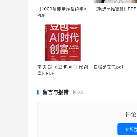
《1000‮能条‬‎量‮裂炸‬‎绝学》
《毛‮高选‬维智慧》PDF
PDF
李天舒《豆包AI时代创
自强是底气.pdf
富》PDF
留言与报错
抢沙发
评论
立即