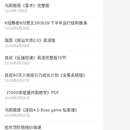
乌鸦救赎《富术》完整版
2026年7月6日
K线舞者6付费文260629:下半年运行结构推演
2026年6月29日
瑞恩《搭讪大师2.0》高清版
2026年6月28日
良叔《反操控课》高清完整版19节
2026年6月28日
良叔90天人格吸引力成长计划《全集系统版》
2026年6月27日
《1000‮能条‬‎量‮裂炸‬‎绝学》PDF
2026年5月20日
乌鸦救赎《连招4.0 Boss game 私密课》
2026年5月20日
蛇年顶阶情绪价值课