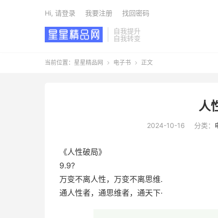
Hi, 请登录
我要注册
找回密码
自我提升
自我转变
当前位置：
星星精品网
电子书
正文


人
2024-10-16
分类：
《人性破局》
9.9?
万变不离人性，万变不离思维.
通人性者，通思维者，通天下·