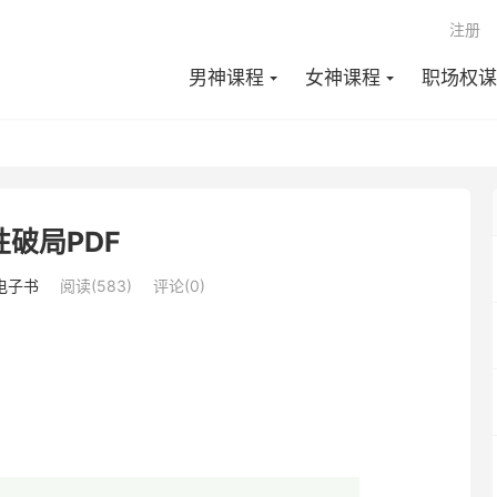
注册
男神课程
女神课程
职场权谋
性破局PDF
电子书
阅读(583)
评论(0)