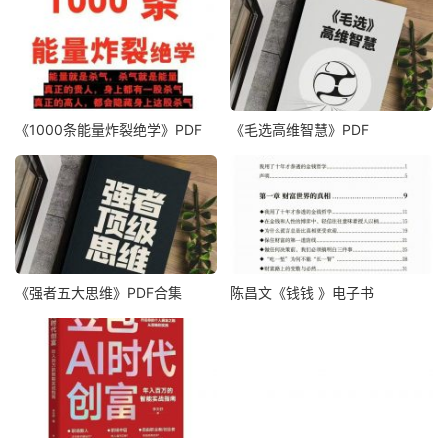
《1000‮能条‬‎量‮裂炸‬‎绝学》PDF
《毛‮高选‬维智慧》PDF
《强者五大思维》PDF合集
陈昌文《钱钱 》电子书