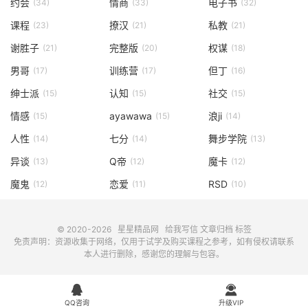
约会
情商
电子书
(34)
(33)
(32)
课程
撩汉
私教
(23)
(21)
(21)
谢胜子
完整版
权谋
(21)
(20)
(18)
男哥
训练营
但丁
(17)
(17)
(16)
绅士派
认知
社交
(15)
(15)
(15)
情感
ayawawa
浪ji
(15)
(15)
(14)
人性
七分
舞步学院
(14)
(14)
(13)
异谈
Q帝
魔卡
(13)
(12)
(12)
魔鬼
恋爱
RSD
(12)
(11)
(10)
© 2020-2026
星星精品网
给我写信
文章归档
标签
免责声明：资源收集于网络，仅用于试学及购买课程之参考，如有侵权请联系
本人进行删除，感谢您的理解与包容。


QQ咨询
升级VIP