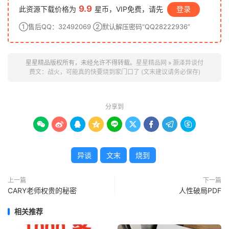
9.9
此资源下载价格为
星币，VIP免费，请先
登录
①售后QQ：32492069 ②默认解压密码“QQ28222936”
星星精品版权所有，未经允许不得转载。
星星精品网
»
灏泽异谈付
费文：战火，可能真的快要烧到家门口了 (文末建议请务必保存)
分享到









异谈
文末
烧到
上一篇
下一篇
CARY老师权贵的秘密
人性破局PDF
相关推荐