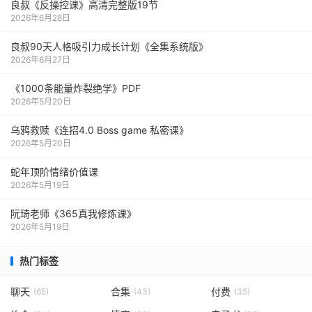
良叔《反操控课》高清完整版19节
2026年6月28日
良叔90天人格吸引力成长计划《全集系统版》
2026年6月27日
《1000‮能条‬‎量‮裂炸‬‎绝学》PDF
2026年5月20日
乌鸦救赎《连招4.0 Boss game 私密课》
2026年5月20日
蛇年顶阶情绪价值课
2026年5月19日
阮琦老师《365真我修炼课》
2026年5月19日
热门标签
聊天
合集
付费
(65)
(43)
(35)