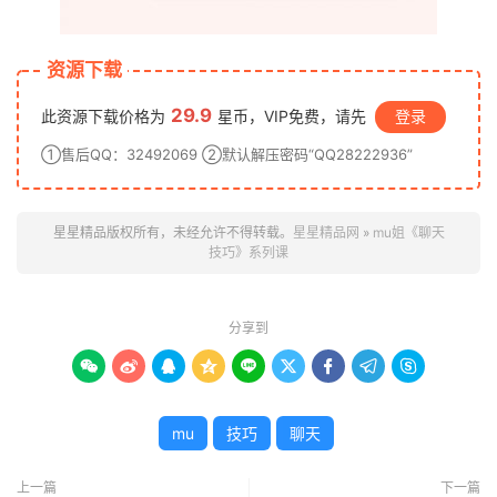
资源下载
29.9
此资源下载价格为
星币，VIP免费，请先
登录
①售后QQ：32492069 ②默认解压密码“QQ28222936”
星星精品版权所有，未经允许不得转载。
星星精品网
»
mu姐《聊天
技巧》系列课
分享到









mu
技巧
聊天
上一篇
下一篇