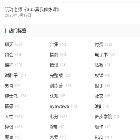
阮琦老师《365真我修炼课》
2026年5月19日
热门标签
聊天
合集
付费
(65)
(43)
(35)
约会
情商
电子书
(34)
(33)
(32)
课程
撩汉
私教
(23)
(21)
(21)
谢胜子
完整版
权谋
(21)
(20)
(18)
男哥
训练营
但丁
(17)
(17)
(16)
绅士派
认知
社交
(15)
(15)
(15)
情感
ayawawa
浪ji
(15)
(15)
(14)
人性
七分
舞步学院
(14)
(14)
(13)
异谈
Q帝
魔卡
(13)
(12)
(12)
魔鬼
恋爱
RSD
(12)
(11)
(10)