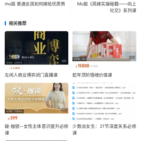
mu姐 普通女孩如何嫁给优质男
Mu姐《高嫁实操秘籍——向上
社交》系列课
相关推荐
左闲人商业博弈闭门直播课
蛇年顶阶情绪价值课
破·枷锁--女性主体意识提升必修
少数派女生：21节深度关系必修
课
课