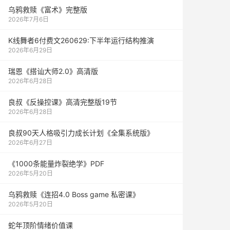
乌鸦救赎《富术》完整版
2026年7月6日
K线舞者6付费文260629:下半年运行结构推演
2026年6月29日
瑞恩《搭讪大师2.0》高清版
2026年6月28日
良叔《反操控课》高清完整版19节
2026年6月28日
良叔90天人格吸引力成长计划《全集系统版》
2026年6月27日
《1000‮能条‬‎量‮裂炸‬‎绝学》PDF
2026年5月20日
乌鸦救赎《连招4.0 Boss game 私密课》
2026年5月20日
蛇年顶阶情绪价值课