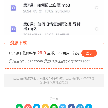
资源下载
29.9
此资源下载价格为
星币，VIP免费，请先
登录
①售后QQ：32492069 ②默认解压密码“QQ28222936”
星星精品版权所有，未经允许不得转载。
星星精品网
»
沐沐情感
《女性收米提升必修课》
分享到








