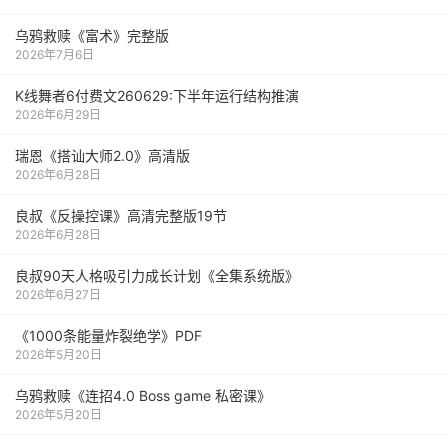
乌鸦救赎《富术》完整版
2026年7月6日
K线舞者6付费文260629:下半年运行结构推演
2026年6月29日
瑞恩《搭讪大师2.0》高清版
2026年6月28日
良叔《反操控课》高清完整版19节
2026年6月28日
良叔90天人格吸引力成长计划《全集系统版》
2026年6月27日
《1000‮能条‬‎量‮裂炸‬‎绝学》PDF
2026年5月20日
乌鸦救赎《连招4.0 Boss game 私密课》
2026年5月20日