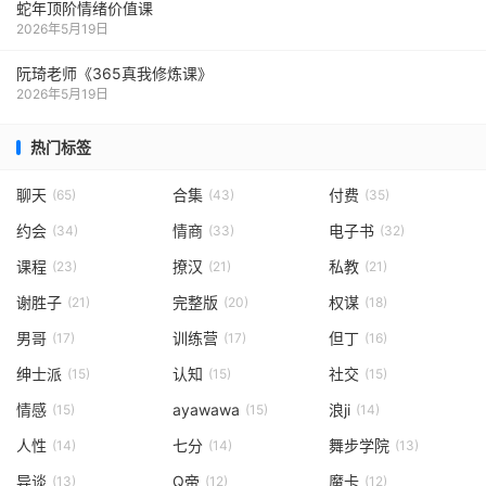
蛇年顶阶情绪价值课
2026年5月19日
阮琦老师《365真我修炼课》
2026年5月19日
热门标签
聊天
合集
付费
(65)
(43)
(35)
约会
情商
电子书
(34)
(33)
(32)
课程
撩汉
私教
(23)
(21)
(21)
谢胜子
完整版
权谋
(21)
(20)
(18)
男哥
训练营
但丁
(17)
(17)
(16)
绅士派
认知
社交
(15)
(15)
(15)
情感
ayawawa
浪ji
(15)
(15)
(14)
人性
七分
舞步学院
(14)
(14)
(13)
异谈
Q帝
魔卡
(13)
(12)
(12)