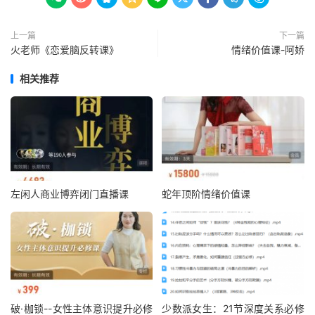
上一篇
下一篇
火老师《恋爱脑反转课》
情绪价值课-阿娇
相关推荐
左闲人商业博弈闭门直播课
蛇年顶阶情绪价值课
破·枷锁--女性主体意识提升必修
少数派女生：21节深度关系必修