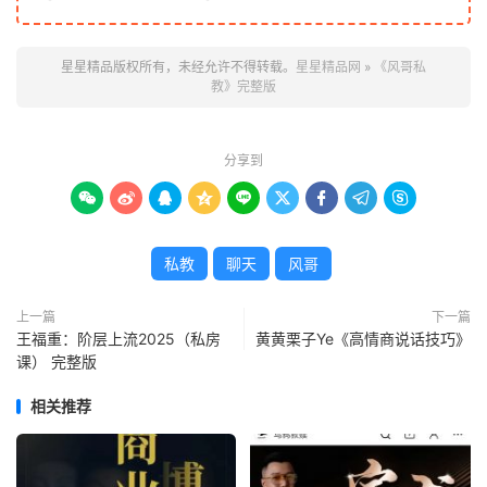
星星精品版权所有，未经允许不得转载。
星星精品网
»
《风哥私
教》完整版
分享到









私教
聊天
风哥
上一篇
下一篇
王福重：阶层上流2025（私房
黄黄栗子Ye《高情商说话技巧》
课） 完整版
相关推荐