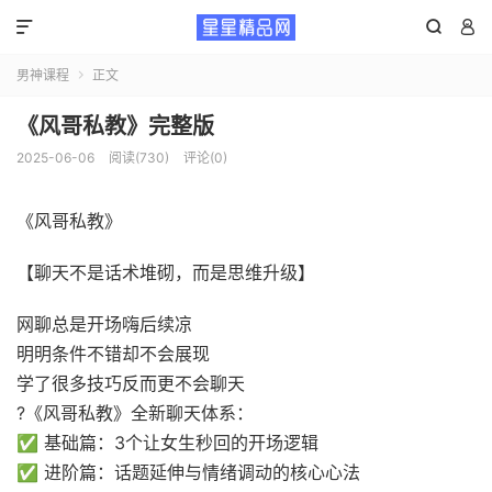



男神课程
正文

《风哥私教》完整版
2025-06-06
阅读(730)
评论(0)
《风哥私教》
【聊天不是话术堆砌，而是思维升级】
网聊总是开场嗨后续凉
明明条件不错却不会展现
学了很多技巧反而更不会聊天
?《风哥私教》全新聊天体系：
✅ 基础篇：3个让女生秒回的开场逻辑
✅ 进阶篇：话题延伸与情绪调动的核心心法