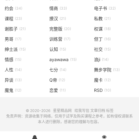
约会
情商
电子书
(34)
(33)
(32)
课程
撩汉
私教
(23)
(21)
(21)
谢胜子
完整版
权谋
(21)
(20)
(18)
男哥
训练营
但丁
(17)
(17)
(16)
绅士派
认知
社交
(15)
(15)
(15)
情感
ayawawa
浪ji
(15)
(15)
(14)
人性
七分
舞步学院
(14)
(14)
(13)
异谈
Q帝
魔卡
(13)
(12)
(12)
魔鬼
恋爱
RSD
(12)
(11)
(10)
© 2020-2026
星星精品网
给我写信
文章归档
标签
免责声明：资源收集于网络，仅用于试学及购买课程之参考，如有侵权请联系
本人进行删除，感谢您的理解与包容。

