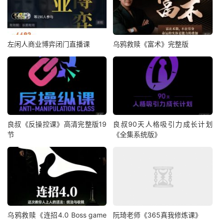
左闲人商业博弈闭门直播课
乌鸦救赎《富术》完整版
良叔《反操控课》高清完整版19
良叔90天人格吸引力成长计划
节
《全集系统版》
乌鸦救赎《连招4.0 Boss game
阮琦老师《365真我修炼课》