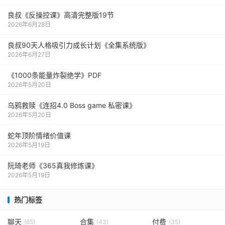
良叔《反操控课》高清完整版19节
2026年6月28日
良叔90天人格吸引力成长计划《全集系统版》
2026年6月27日
《1000‮能条‬‎量‮裂炸‬‎绝学》PDF
2026年5月20日
乌鸦救赎《连招4.0 Boss game 私密课》
2026年5月20日
蛇年顶阶情绪价值课
2026年5月19日
阮琦老师《365真我修炼课》
2026年5月19日
热门标签
聊天
合集
付费
(65)
(43)
(35)