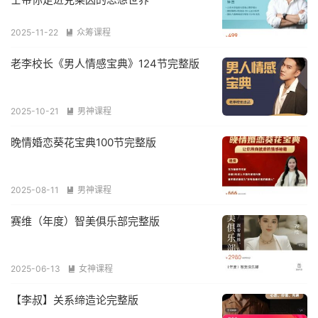
2025-11-22
众筹课程

老李校长《男人情感宝典》124节完整版
2025-10-21
男神课程

晚情婚恋葵花宝典100节完整版
2025-08-11
男神课程

赛维（年度）智美俱乐部完整版
2025-06-13
女神课程

【李叔】关系缔造论完整版