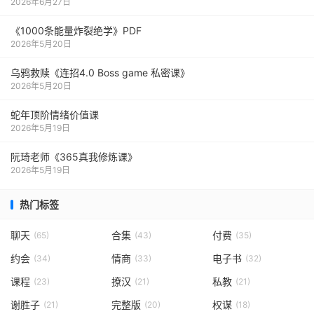
2026年6月27日
《1000‮能条‬‎量‮裂炸‬‎绝学》PDF
2026年5月20日
乌鸦救赎《连招4.0 Boss game 私密课》
2026年5月20日
蛇年顶阶情绪价值课
2026年5月19日
阮琦老师《365真我修炼课》
2026年5月19日
热门标签
聊天
合集
付费
(65)
(43)
(35)
约会
情商
电子书
(34)
(33)
(32)
课程
撩汉
私教
(23)
(21)
(21)
谢胜子
完整版
权谋
(21)
(20)
(18)