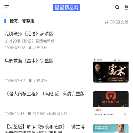



标签：完整版
共 20 篇文章
龙树老师《论语》高清版
龙树老师《论语》高清完整版
2026-07-28
众筹课程

乌鸦救赎《富术》完整版
2026-07-06
男神课程

《強大內核工程》（高階版）高清完整版
2025-12-13
柯李思Chris|搭讪大师

【完整版】解读《嫉羡和感恩》：钟杰博
士带你走进克莱因的思想世界