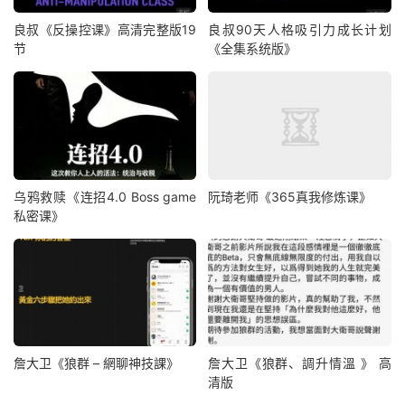
良叔《反操控课》高清完整版19
良叔90天人格吸引力成长计划
节
《全集系统版》
乌鸦救赎《连招4.0 Boss game
阮琦老师《365真我修炼课》
私密课》
詹大卫《狼群 – 網聊神技課》
詹大卫《狼群、調升情‬溫 》 高
清版