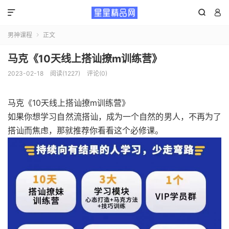



男神课程
正文

马克《10天线上搭讪撩m训练营》
2023-02-18
阅读(1227)
评论(0)
马克《10天线上搭讪撩m训练营》
如果你想学习自然流搭讪，成为一个自然的男人，不再为了
搭讪而焦虑，那就推荐你看看这个必修课。