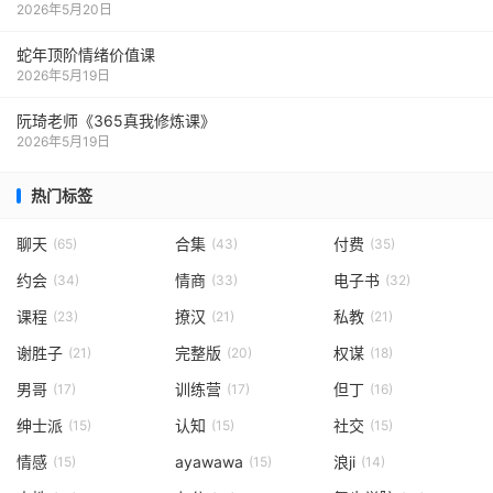
2026年5月20日
蛇年顶阶情绪价值课
2026年5月19日
阮琦老师《365真我修炼课》
2026年5月19日
热门标签
聊天
合集
付费
(65)
(43)
(35)
约会
情商
电子书
(34)
(33)
(32)
课程
撩汉
私教
(23)
(21)
(21)
谢胜子
完整版
权谋
(21)
(20)
(18)
男哥
训练营
但丁
(17)
(17)
(16)
绅士派
认知
社交
(15)
(15)
(15)
情感
ayawawa
浪ji
(15)
(15)
(14)