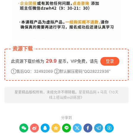
资源下载
29.9
此资源下载价格为
星币，VIP免费，请先
登录
①售后QQ：32492069 ②默认解压密码“QQ28222936”
星星精品版权所有，未经允许不得转载。
星星精品网
»
马克《10天
线上搭讪撩m训练营》
分享到








