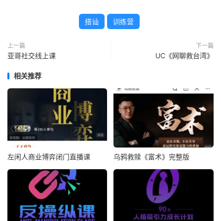
搭讪
训练营
上一篇
下一篇
亚哥社交线上课
UC《网聊救台湾》
相关推荐
左闲人商业博弈闭门直播课
乌鸦救赎《富术》完整版