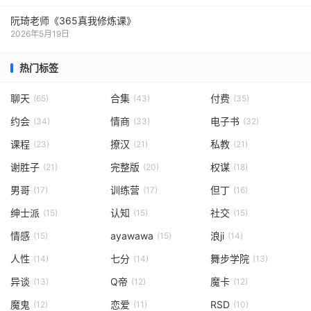
阮琦老师《365真我修炼课》
2026年5月19日
热门标签
聊天
合集
付费
(65)
(43)
(35)
约会
情商
电子书
(34)
(33)
(32)
课程
撩汉
私教
(23)
(21)
(21)
谢胜子
完整版
权谋
(21)
(20)
(18)
男哥
训练营
但丁
(17)
(17)
(16)
绅士派
认知
社交
(15)
(15)
(15)
情感
ayawawa
浪ji
(15)
(15)
(14)
人性
七分
舞步学院
(14)
(14)
(13)
异谈
Q帝
魔卡
(13)
(12)
(12)
魔鬼
恋爱
RSD
(12)
(11)
(10)