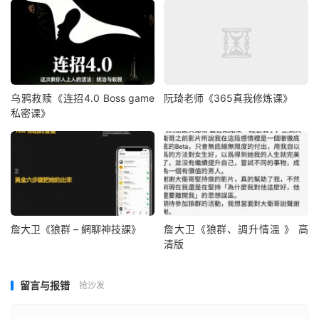
乌鸦救赎《连招4.0 Boss game
阮琦老师《365真我修炼课》
私密课》
詹大卫《狼群 – 網聊神技課》
詹大卫《狼群、調升情‬溫 》 高
清版
留言与报错
抢沙发