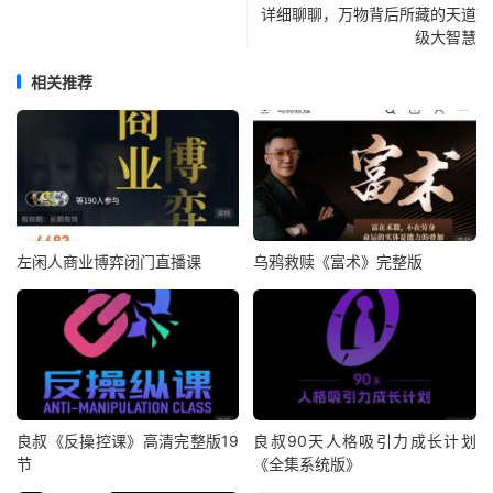
详细聊聊，万物背后所藏的天道
级大智慧
相关推荐
左闲人商业博弈闭门直播课
乌鸦救赎《富术》完整版
良叔《反操控课》高清完整版19
良叔90天人格吸引力成长计划
节
《全集系统版》