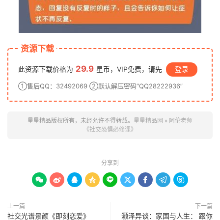
资源下载
29.9
此资源下载价格为
星币，VIP免费，请先
登录
①售后QQ：32492069 ②默认解压密码“QQ28222936”
星星精品版权所有，未经允许不得转载。
星星精品网
»
阿伦老师
《社交恐惧必修课》
分享到









上一篇
下一篇
社交光谱景颜《即刻恋爱》
灏泽异谈：家国与人生： 跟你