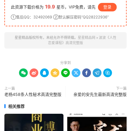
19.9
此资源下载价格为
星币，VIP免费，请先
登录
①售后QQ：32492069 ②默认解压密码“QQ28222936”
星星精品版权所有，未经允许不得转载。
星星精品网
»
波波《人性
恋爱课程》高清完整版
分享到









上一篇
下一篇
老杨458条人性秘术高清完整版
亲爱的安先生最新高清完整版
相关推荐