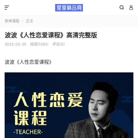



男神课程
正文

波波《人性恋爱课程》高清完整版
2022-05-25
阅读(1081)
评论(0)
波波《人性恋爱课程》