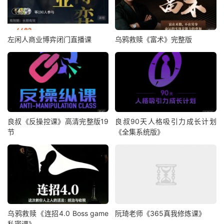
左闲人商业博弈闭门直播课
乌鸦救赎《富术》完整版
良叔《反操控课》高清完整版19
良叔90天人格吸引力成长计划
节
《全集系统版》
乌鸦救赎《连招4.0 Boss game
阮琦老师《365真我修炼课》
私密课》