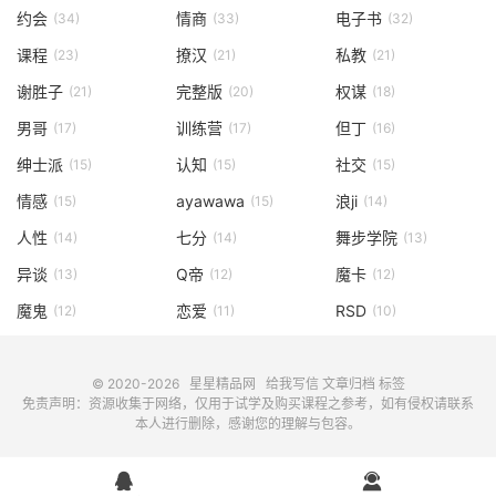
约会
情商
电子书
(34)
(33)
(32)
课程
撩汉
私教
(23)
(21)
(21)
谢胜子
完整版
权谋
(21)
(20)
(18)
男哥
训练营
但丁
(17)
(17)
(16)
绅士派
认知
社交
(15)
(15)
(15)
情感
ayawawa
浪ji
(15)
(15)
(14)
人性
七分
舞步学院
(14)
(14)
(13)
异谈
Q帝
魔卡
(13)
(12)
(12)
魔鬼
恋爱
RSD
(12)
(11)
(10)
© 2020-2026
星星精品网
给我写信
文章归档
标签
免责声明：资源收集于网络，仅用于试学及购买课程之参考，如有侵权请联系
本人进行删除，感谢您的理解与包容。

