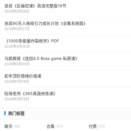
良叔《反操控课》高清完整版19节
2026年6月28日
良叔90天人格吸引力成长计划《全集系统版》
2026年6月27日
《1000‮能条‬‎量‮裂炸‬‎绝学》PDF
2026年5月20日
乌鸦救赎《连招4.0 Boss game 私密课》
2026年5月20日
蛇年顶阶情绪价值课
2026年5月19日
阮琦老师《365真我修炼课》
2026年5月19日
热门标签
聊天
合集
付费
(65)
(43)
(35)