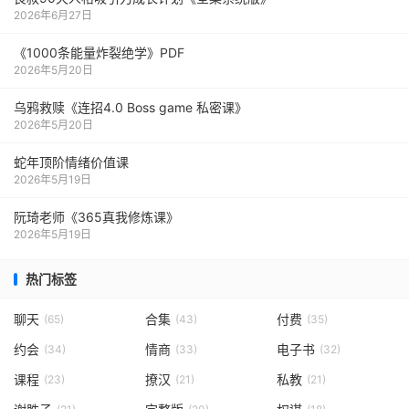
2026年6月27日
《1000‮能条‬‎量‮裂炸‬‎绝学》PDF
2026年5月20日
乌鸦救赎《连招4.0 Boss game 私密课》
2026年5月20日
蛇年顶阶情绪价值课
2026年5月19日
阮琦老师《365真我修炼课》
2026年5月19日
热门标签
聊天
合集
付费
(65)
(43)
(35)
约会
情商
电子书
(34)
(33)
(32)
课程
撩汉
私教
(23)
(21)
(21)