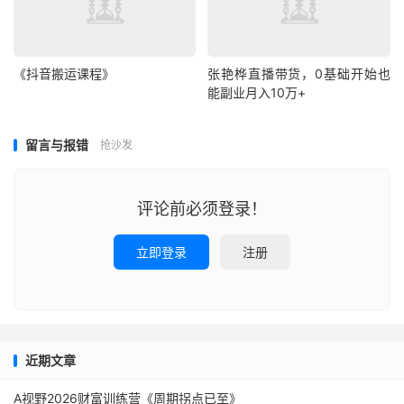
《抖音搬运‭‮程课‬‬》
张艳桦直播带货，0基础开始也
能副业月入10万+
留言与报错
抢沙发
评论前必须登录！
立即登录
注册
近期文章
A视野2026财富训练营《周期拐点已至》