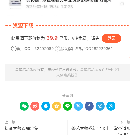
资源下载
39.9
此资源下载价格为
星币，VIP免费，请先
登录
①售后QQ：32492069 ②默认解压密码“QQ28222936”
星星精品版权所有，未经允许不得转载。
星星精品网
»
卢战卡《‮性
人‬创‮系富‬统 》
分享到









上一篇
下一篇
抖音大蓝课程合集
茶艺大师戎新宇《十二堂茶道视
频课》